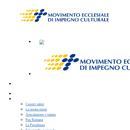
Home
Chi siamo
I nostri valori
La nostra storia
Articolazione e statuto
Pax Romana
La Presidenza