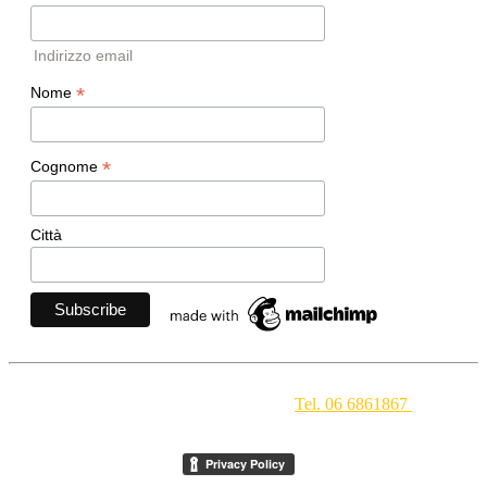
Indirizzo email
*
Nome
*
Cognome
Città
Movimento Ecclesiale di Impegno Culturale
- Via della
Conciliazione 1 - 00193 Roma -
Tel. 06 6861867
-
segreteria[at]meic.net