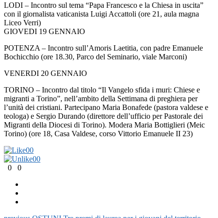
LODI – Incontro sul tema “Papa Francesco e la Chiesa in uscita”
con il giornalista vaticanista Luigi Accattoli (ore 21, aula magna
Liceo Verri)
GIOVEDI 19 GENNAIO
POTENZA – Incontro sull’Amoris Laetitia, con padre Emanuele
Bochicchio (ore 18.30, Parco del Seminario, viale Marconi)
VENERDI 20 GENNAIO
TORINO – Incontro dal titolo “Il Vangelo sfida i muri: Chiese e
migranti a Torino”, nell’ambito della Settimana di preghiera per
l’unità dei cristiani. Partecipano Maria Bonafede (pastora valdese e
teologa) e Sergio Durando (direttore dell’ufficio per Pastorale dei
Migranti della Diocesi di Torino). Modera Maria Bottiglieri (Meic
Torino) (ore 18, Casa Valdese, corso Vittorio Emanuele II 23)
0
0
0
0
0
0