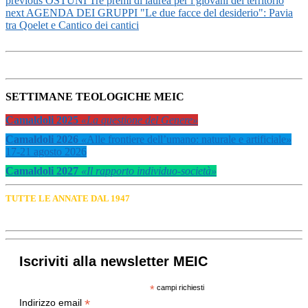
previous
OSTUNI Tre premi di laurea per i giovani del territorio
next
AGENDA DEI GRUPPI "Le due facce del desiderio": Pavia
tra Qoelet e Cantico dei cantici
SETTIMANE TEOLOGICHE MEIC
Camaldoli 2025
«La questione del Genere»
Camaldoli 2026
«
Alle frontiere dell’umano: naturale e artificiale
»
17-21 agosto 2026
Camaldoli 2027
«Il rapporto individuo-società»
TUTTE LE ANNATE DAL 1947
Iscriviti alla newsletter MEIC
*
campi richiesti
*
Indirizzo email