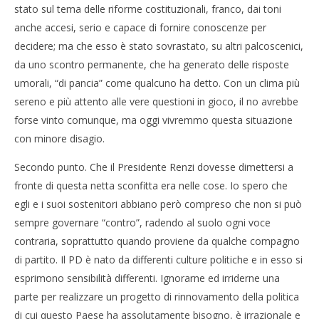
stato sul tema delle riforme costituzionali, franco, dai toni
anche accesi, serio e capace di fornire conoscenze per
decidere; ma che esso è stato sovrastato, su altri palcoscenici,
da uno scontro permanente, che ha generato delle risposte
umorali, “di pancia” come qualcuno ha detto. Con un clima più
sereno e più attento alle vere questioni in gioco, il no avrebbe
forse vinto comunque, ma oggi vivremmo questa situazione
con minore disagio.
Secondo punto. Che il Presidente Renzi dovesse dimettersi a
fronte di questa netta sconfitta era nelle cose. Io spero che
egli e i suoi sostenitori abbiano però compreso che non si può
sempre governare “contro”, radendo al suolo ogni voce
contraria, soprattutto quando proviene da qualche compagno
di partito. Il PD è nato da differenti culture politiche e in esso si
esprimono sensibilità differenti. Ignorarne ed irriderne una
parte per realizzare un progetto di rinnovamento della politica
di cui questo Paese ha assolutamente bisogno, è irrazionale e