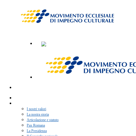
Home
Chi siamo
I nostri valori
La nostra storia
Articolazione e statuto
Pax Romana
La Presidenza