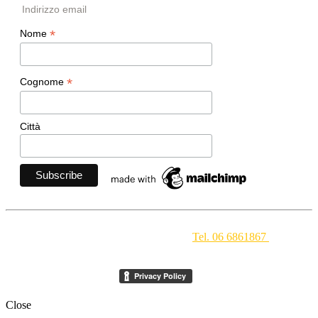
Indirizzo email
*
Nome
*
Cognome
Città
Movimento Ecclesiale di Impegno Culturale
- Via della
Conciliazione 1 - 00193 Roma -
Tel. 06 6861867
-
segreteria[at]meic.net
Close