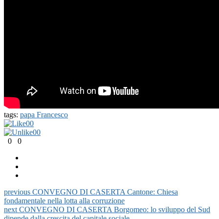
tags:
papa Francesco
0
0
0
0
0
0
previous
CONVEGNO DI CASERTA Cantone: Chiesa
fondamentale nella lotta alla corruzione
next
CONVEGNO DI CASERTA Borgomeo: lo sviluppo del Sud
dipende dalla crescita del capitale sociale