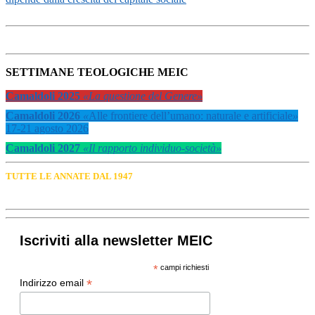
SETTIMANE TEOLOGICHE MEIC
Camaldoli 2025
«La questione del Genere»
Camaldoli 2026
«
Alle frontiere dell’umano: naturale e artificiale
»
17-21 agosto 2026
Camaldoli 2027
«Il rapporto individuo-società»
TUTTE LE ANNATE DAL 1947
Iscriviti alla newsletter MEIC
*
campi richiesti
*
Indirizzo email