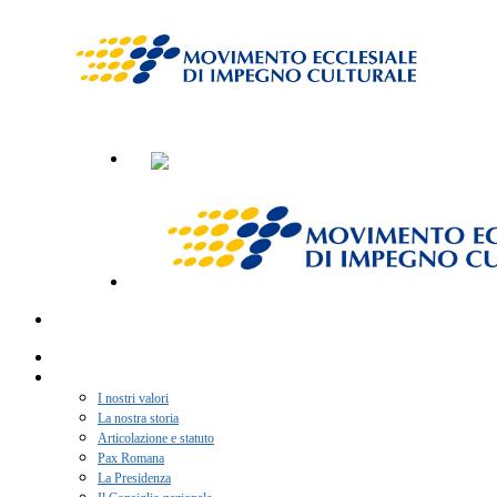
Home
Chi siamo
I nostri valori
La nostra storia
Articolazione e statuto
Pax Romana
La Presidenza