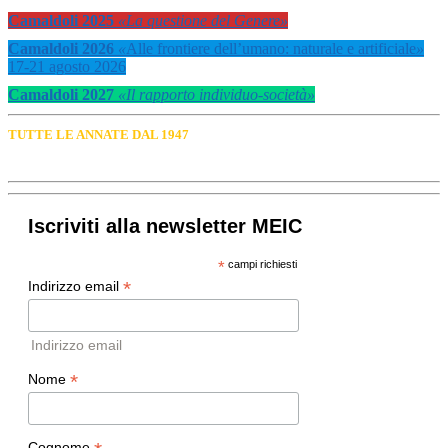
Camaldoli 2025
«La questione del Genere»
Camaldoli 2026
«
Alle frontiere dell’umano: naturale e artificiale
»
17-21 agosto 2026
Camaldoli 2027
«Il rapporto individuo-società»
TUTTE LE ANNATE DAL 1947
Iscriviti alla newsletter MEIC
*
campi richiesti
*
Indirizzo email
Indirizzo email
*
Nome
Cognome