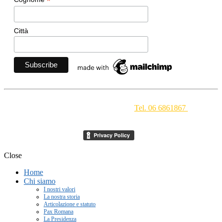
*
Città
Movimento Ecclesiale di Impegno Culturale
- Via della
Conciliazione 1 - 00193 Roma -
Tel. 06 6861867
-
segreteria[at]meic.net
Close
Home
Chi siamo
I nostri valori
La nostra storia
Articolazione e statuto
Pax Romana
La Presidenza