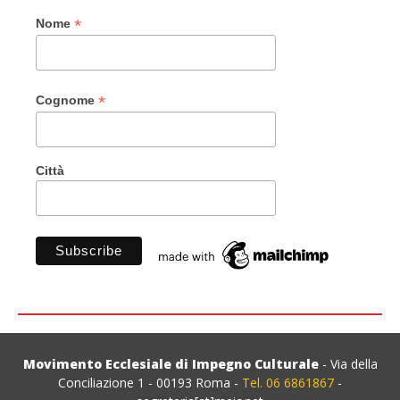
*
Nome
*
Cognome
Città
Movimento Ecclesiale di Impegno Culturale
- Via della
Conciliazione 1 - 00193 Roma -
Tel. 06 6861867
-