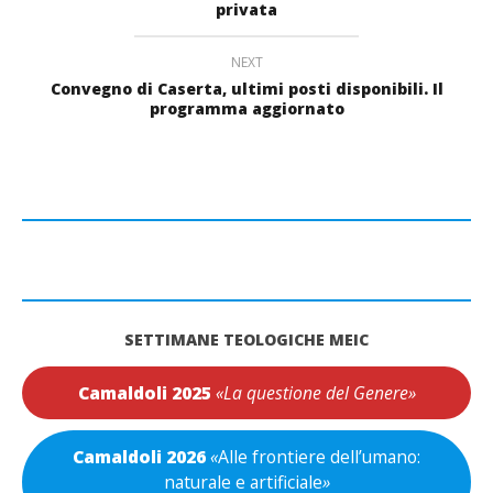
privata
NEXT
Convegno di Caserta, ultimi posti disponibili. Il
programma aggiornato
SETTIMANE TEOLOGICHE MEIC
Camaldoli 2025
«La questione del Genere»
Camaldoli 2026
«
Alle frontiere dell’umano:
naturale e artificiale
»