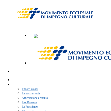
Home
Chi siamo
I nostri valori
La nostra storia
Articolazione e statuto
Pax Romana
La Presidenza