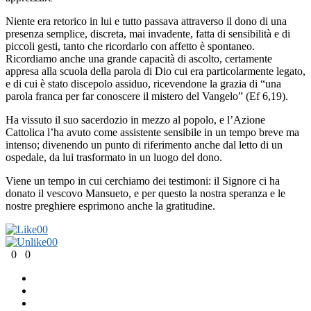
Niente era retorico in lui e tutto passava attraverso il dono di una
presenza semplice, discreta, mai invadente, fatta di sensibilità e di
piccoli gesti, tanto che ricordarlo con affetto è spontaneo.
Ricordiamo anche una grande capacità di ascolto, certamente
appresa alla scuola della parola di Dio cui era particolarmente legato,
e di cui è stato discepolo assiduo, ricevendone la grazia di “una
parola franca per far conoscere il mistero del Vangelo” (Ef 6,19).
Ha vissuto il suo sacerdozio in mezzo al popolo, e l’Azione
Cattolica l’ha avuto come assistente sensibile in un tempo breve ma
intenso; divenendo un punto di riferimento anche dal letto di un
ospedale, da lui trasformato in un luogo del dono.
Viene un tempo in cui cerchiamo dei testimoni: il Signore ci ha
donato il vescovo Mansueto, e per questo la nostra speranza e le
nostre preghiere esprimono anche la gratitudine.
0
0
0
0
0
0