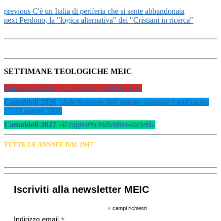
previous
C'è un Italia di periferia che si sente abbandonata
next
Perdono, la "logica alternativa" dei "Cristiani in ricerca"
SETTIMANE TEOLOGICHE MEIC
Camaldoli 2025
«La questione del Genere»
Camaldoli 2026
«
Alle frontiere dell’umano: naturale e artificiale
»
17-21 agosto 2026
Camaldoli 2027
«Il rapporto individuo-società»
TUTTE LE ANNATE DAL 1947
Iscriviti alla newsletter MEIC
*
campi richiesti
*
Indirizzo email