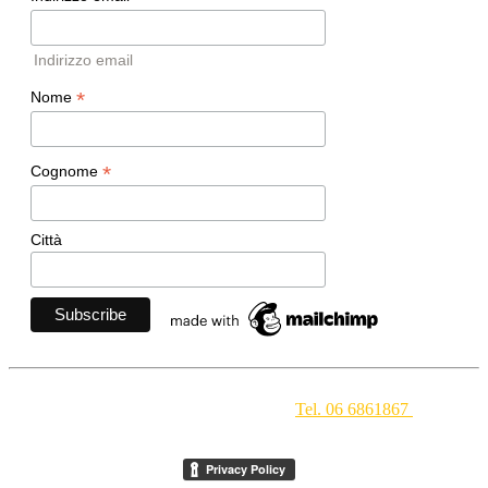
Indirizzo email
*
Nome
*
Cognome
Città
Movimento Ecclesiale di Impegno Culturale
- Via della
Conciliazione 1 - 00193 Roma -
Tel. 06 6861867
-
segreteria[at]meic.net