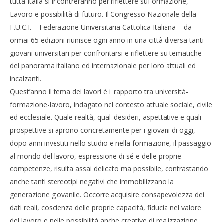
tutta Italia si incontreranno per riflettere suFormazione,
Lavoro e possibilità di futuro. Il Congresso Nazionale della
F.U.C.I. – Federazione Universitaria Cattolica Italiana – da
ormai 65 edizioni riunisce ogni anno in una città diversa tanti
giovani universitari per confrontarsi e riflettere su tematiche
del panorama italiano ed internazionale per loro attuali ed
incalzanti.
Quest’anno il tema dei lavori è il rapporto tra università-
formazione-lavoro, indagato nel contesto attuale sociale, civile
ed ecclesiale. Quale realtà, quali desideri, aspettative e quali
prospettive si aprono concretamente per i giovani di oggi,
dopo anni investiti nello studio e nella formazione, il passaggio
al mondo del lavoro, espressione di sé e delle proprie
competenze, risulta assai delicato ma possibile, contrastando
anche tanti stereotipi negativi che immobilizzano la
generazione giovanile. Occorre acquisire consapevolezza dei
dati reali, coscienza delle proprie capacità, fiducia nel valore
del lavoro e nelle possibilità anche creative di realizzazione.