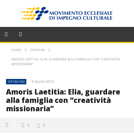
HOME
OPINIONI
AMORIS LAETITIA: ELIA, GUARDARE ALLA FAMIGLIA CON “CREATIVITÀ
MISSIONARIA”
8 Aprile 2016
OPINIONI
Amoris Laetitia: Elia, guardare
alla famiglia con “creatività
missionaria”
0
0