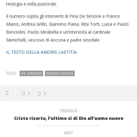
teologia e nella pastorale.
Il numero ospita gli interventi di Pina De Simone e Franco
Miano, Andrea Grillo, Giannino Piana, Rita Torti, Luisa e Paolo
Benciolini, Paolo Mirabella e un’intervista al cardinale
Menichelli, vescovo di Ancona e padre sinodale.
IL TESTO DELLA AMORIS LAETITIA
TAGS:
DE SIMONE
MISERICORDIA
0
0
PREVIOUS
Cristo risorto, l'ultimo sì di Dio all'uomo nuovo
NEXT