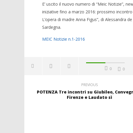
E’ uscito il nuovo numero di “Meic Notizie”, newsl
iniziative fino a marzo 2016: prossimo incontro 
L’opera di madre Anna Figus”, di Alessandra de Va
Sardegna.
MEIC Notizie n.1-2016
0
0
PREVIOUS
POTENZA Tre incontri su Giubileo, Convegn
Firenze e Laudato sì