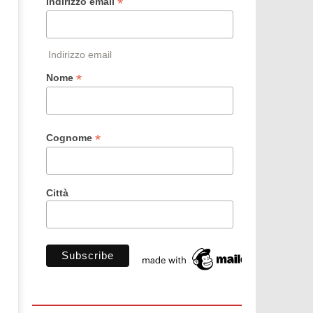
*
Indirizzo email
Indirizzo email
*
Nome
*
Cognome
Città