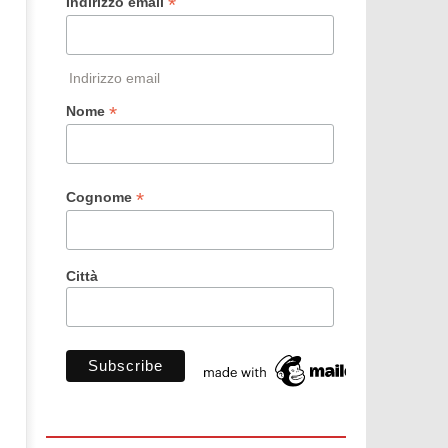
*
Indirizzo email
Indirizzo email
*
Nome
*
Cognome
Città