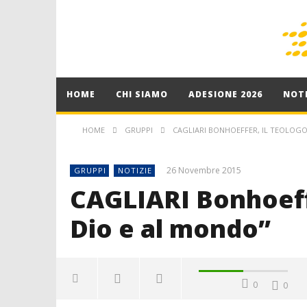
HOME
CHI SIAMO
ADESIONE 2026
NOTI
HOME
GRUPPI
CAGLIARI BONHOEFFER, IL TEOLOGO
26 Novembre 2015
GRUPPI
NOTIZIE
CAGLIARI Bonhoeffe
Dio e al mondo”
0
0