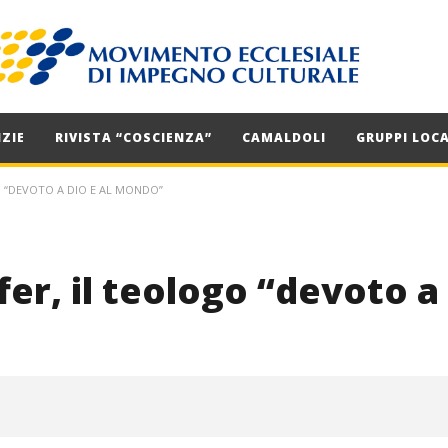
ZIE
RIVISTA “COSCIENZA”
CAMALDOLI
GRUPPI LOCA
 “DEVOTO A DIO E AL MONDO”
r, il teologo “devoto a