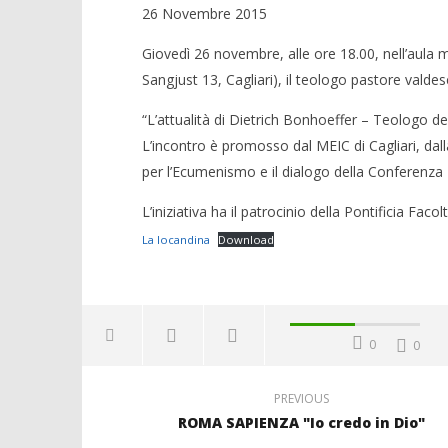
26 Novembre 2015
Giovedì 26 novembre, alle ore 18.00, nell’aula 
Sangjust 13, Cagliari), il teologo pastore valdes
“L’attualità di Dietrich Bonhoeffer – Teologo d
L’incontro è promosso dal MEIC di Cagliari, dalla
per l’Ecumenismo e il dialogo della Conferenza 
L’iniziativa ha il patrocinio della Pontificia Fac
La locandina
Download
0
0
PREVIOUS
ROMA SAPIENZA "Io credo in Dio"