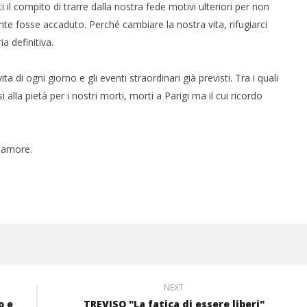
i il compito di trarre dalla nostra fede motivi ulteriori per non
te fosse accaduto. Perché cambiare la nostra vita, rifugiarci
a definitiva.
i ogni giorno e gli eventi straordinari già previsti. Tra i quali
i alla pietà per i nostri morti, morti a Parigi ma il cui ricordo
o amore.
NEXT
o e
TREVISO "La fatica di essere liberi"