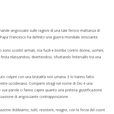
nde angosciate sulle ragioni di una tale feroce mattanza di
 Papa Francesco ha definito una guerra mondiale strisciante.
ci sono scontri armati, ma fucili e bombe contro donne, uomini,
 festa rilassandosi, divertendosi, sfruttando l’intervallo tra una
uto colpire con una brutalità non umana. E lo hanno fatto
mentre uccidevano. Compiere stragi nel nome di Dio è una
sue parole ci fanno capire quanto una pretesa giustificazione
situazione di angosciante contrapposizione.
zione dobbiamo, tutti, resistere, reagire, con la forza del cuore