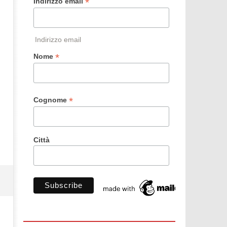
*
Indirizzo email
Indirizzo email
*
Nome
*
Cognome
Città