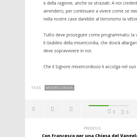
e della ragione, anche se straziati. A noi credent
arrenderci, per continuare a vivere come se nien
nella nostre case darebbe al terrorismo la vittori
Tutto deve proseguire come programmato; la vita d
il Giubileo della misericordia, che dovrà allargars
deve sopravvivere in noi.
Che il Signore misericordioso li accolga nel su
TAGS:
MISERICORDIA
0
0
PREVIOUS
Con Francesco per una Chiesa del Vangel