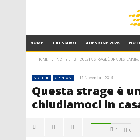
HOME
CHI SIAMO
ADESIONE 2026
NOTI
HOME
NOTIZIE
QUESTA STRAGE È UNA BESTEMMIA,
17 Novembre 2015
NOTIZIE
OPINIONI
Questa strage è u
chiudiamoci in cas
0
0