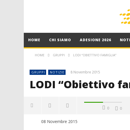
HOME
CHI SIAMO
ADESIONE 2026
NOTI
HOME
GRUPPI
LODI “OBIETTIVO FAMIGLIA”
8 Novembre 2015
GRUPPI
NOTIZIE
LODI “Obiettivo fa
0
0
08 Novembre 2015