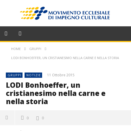
HOME
GRUPPI
LODI BONHOEFFER, UN CRISTIANESIMO NELLA CARNE E NELLA STORIA
11 Ottobre 2015
GRUPPI
NOTIZIE
LODI Bonhoeffer, un
cristianesimo nella carne e
nella storia
0
0