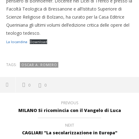
pensiero di Bonhoeffer. Docente nei Licei di Trento e presso la
Facoltà Teologica di Bressanone e all’Istituto Superiore di
Scienze Religiose di Bolzano, ha curato per la Casa Editrice
Queriniana gli ultimi volumi dell’edizione critica delle opere del
teologo tedesco.
La locandina
Download
TAGS:
OSCAR A. ROMERO
0
0
PREVIOUS
MILANO Si ricomincia con il Vangelo di Luca
NEXT
CAGLIARI "La secolarizzazione in Europa"