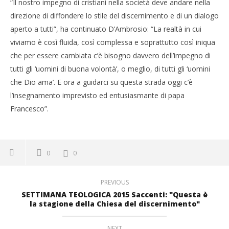
“Il nostro impegno di cristiani nella società deve andare nella
direzione di diffondere lo stile del discernimento e di un dialogo
aperto a tutti”, ha continuato D’Ambrosio: “La realtà in cui
viviamo è così fluida, così complessa e soprattutto così iniqua
che per essere cambiata c’è bisogno davvero dell’impegno di
tutti gli ‘uomini di buona volontà’, o meglio, di tutti gli ‘uomini
che Dio ama’. E ora a guidarci su questa strada oggi c’è
l’insegnamento imprevisto ed entusiasmante di papa
Francesco”.
0
0
PREVIOUS
SETTIMANA TEOLOGICA 2015 Saccenti: "Questa è
la stagione della Chiesa del discernimento"
NEXT