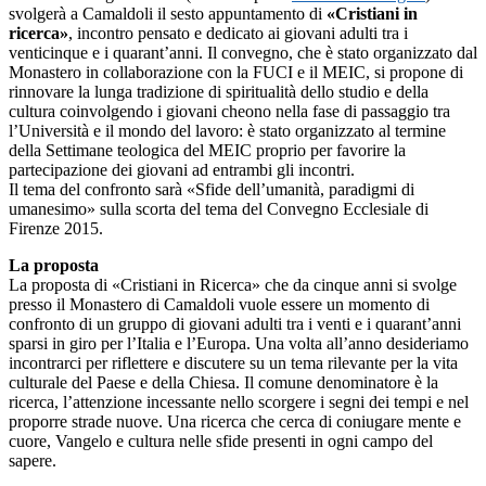
svolgerà a Camaldoli il sesto appuntamento di
«Cristiani in
ricerca»
, incontro pensato e dedicato ai giovani adulti tra i
venticinque e i quarant’anni. Il convegno, che è stato organizzato dal
Monastero in collaborazione con la FUCI e il MEIC, si propone di
rinnovare la lunga tradizione di spiritualità dello studio e della
cultura coinvolgendo i giovani cheono nella fase di passaggio tra
l’Università e il mondo del lavoro: è stato organizzato al termine
della Settimane teologica del MEIC proprio per favorire la
partecipazione dei giovani ad entrambi gli incontri.
Il tema del confronto sarà «Sfide dell’umanità, paradigmi di
umanesimo» sulla scorta del tema del Convegno Ecclesiale di
Firenze 2015.
La proposta
La proposta di «Cristiani in Ricerca» che da cinque anni si svolge
presso il Monastero di Camaldoli vuole essere un momento di
confronto di un gruppo di giovani adulti tra i venti e i quarant’anni
sparsi in giro per l’Italia e l’Europa. Una volta all’anno desideriamo
incontrarci per riflettere e discutere su un tema rilevante per la vita
culturale del Paese e della Chiesa. Il comune denominatore è la
ricerca, l’attenzione incessante nello scorgere i segni dei tempi e nel
proporre strade nuove. Una ricerca che cerca di coniugare mente e
cuore, Vangelo e cultura nelle sfide presenti in ogni campo del
sapere.