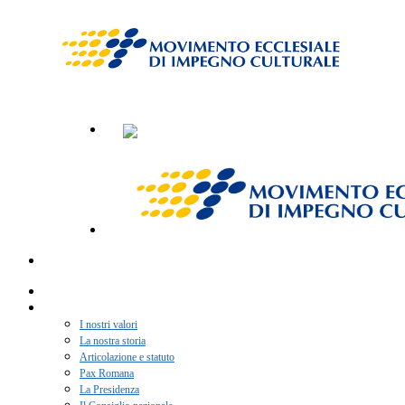
Home
Chi siamo
I nostri valori
La nostra storia
Articolazione e statuto
Pax Romana
La Presidenza