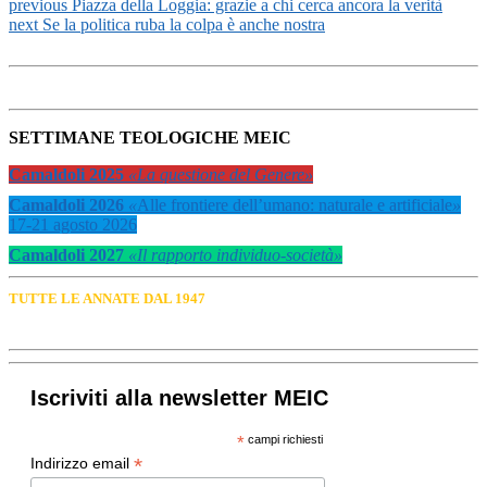
previous
Piazza della Loggia: grazie a chi cerca ancora la verità
next
Se la politica ruba la colpa è anche nostra
SETTIMANE TEOLOGICHE MEIC
Camaldoli 2025
«La questione del Genere»
Camaldoli 2026
«
Alle frontiere dell’umano: naturale e artificiale
»
17-21 agosto 2026
Camaldoli 2027
«Il rapporto individuo-società»
TUTTE LE ANNATE DAL 1947
Iscriviti alla newsletter MEIC
*
campi richiesti
*
Indirizzo email