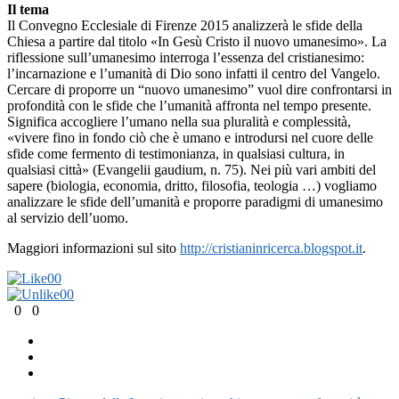
Il tema
Il Convegno Ecclesiale di Firenze 2015 analizzerà le sfide della
Chiesa a partire dal titolo «In Gesù Cristo il nuovo umanesimo». La
riflessione sull’umanesimo interroga l’essenza del cristianesimo:
l’incarnazione e l’umanità di Dio sono infatti il centro del Vangelo.
Cercare di proporre un “nuovo umanesimo” vuol dire confrontarsi in
profondità con le sfide che l’umanità affronta nel tempo presente.
Significa accogliere l’umano nella sua pluralità e complessità,
«vivere fino in fondo ciò che è umano e introdursi nel cuore delle
sfide come fermento di testimonianza, in qualsiasi cultura, in
qualsiasi città» (Evangelii gaudium, n. 75). Nei più vari ambiti del
sapere (biologia, economia, dritto, filosofia, teologia …) vogliamo
analizzare le sfide dell’umanità e proporre paradigmi di umanesimo
al servizio dell’uomo.
Maggiori informazioni sul sito
http://cristianinricerca.blogspot.it
.
0
0
0
0
0
0