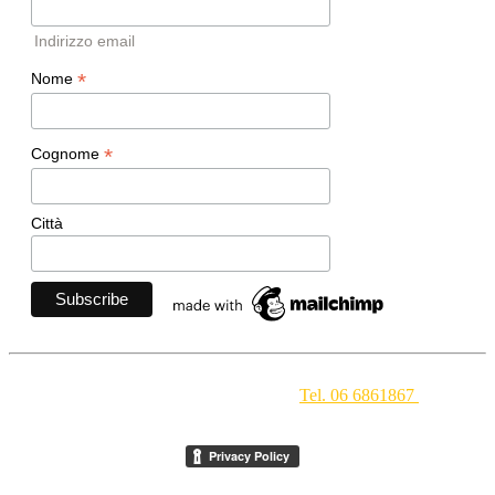
Indirizzo email
*
Nome
*
Cognome
Città
Movimento Ecclesiale di Impegno Culturale
- Via della
Conciliazione 1 - 00193 Roma -
Tel. 06 6861867
-
segreteria[at]meic.net