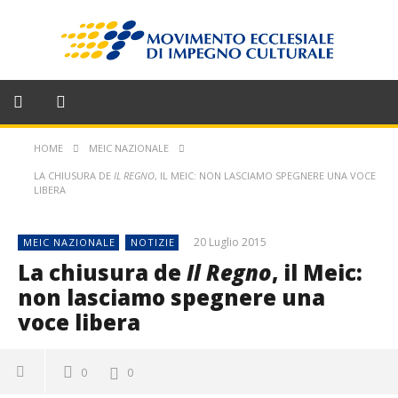
HOME
MEIC NAZIONALE
LA CHIUSURA DE
IL REGNO
, IL MEIC: NON LASCIAMO SPEGNERE UNA VOCE
LIBERA
20 Luglio 2015
MEIC NAZIONALE
NOTIZIE
La chiusura de
Il Regno
, il Meic:
non lasciamo spegnere una
voce libera
0
0