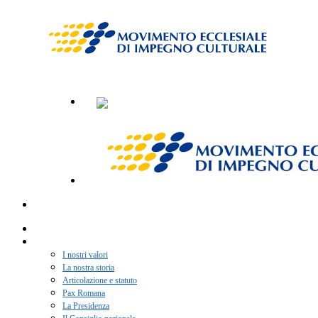
Home
Chi siamo
I nostri valori
La nostra storia
Articolazione e statuto
Pax Romana
La Presidenza