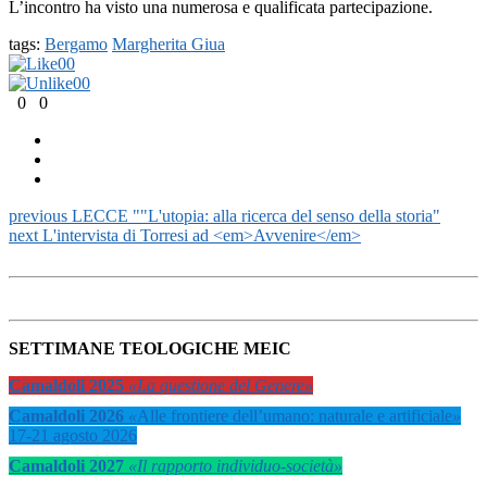
L’incontro ha visto una numerosa e qualificata partecipazione.
tags:
Bergamo
Margherita Giua
0
0
0
0
0
0
previous
LECCE ""L'utopia: alla ricerca del senso della storia"
next
L'intervista di Torresi ad <em>Avvenire</em>
SETTIMANE TEOLOGICHE MEIC
Camaldoli 2025
«La questione del Genere»
Camaldoli 2026
«
Alle frontiere dell’umano: naturale e artificiale
»
17-21 agosto 2026
Camaldoli 2027
«Il rapporto individuo-società»