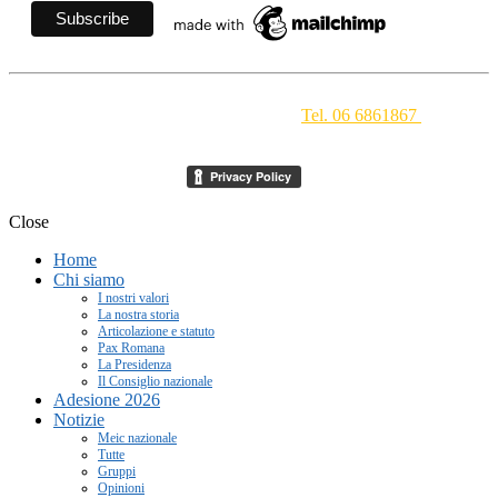
Movimento Ecclesiale di Impegno Culturale
- Via della
Conciliazione 1 - 00193 Roma -
Tel. 06 6861867
-
segreteria[at]meic.net
Close
Home
Chi siamo
I nostri valori
La nostra storia
Articolazione e statuto
Pax Romana
La Presidenza
Il Consiglio nazionale
Adesione 2026
Notizie
Meic nazionale
Tutte
Gruppi
Opinioni