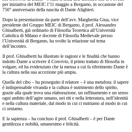
per iniziativa del MEIC l’11 maggio a Bergamo, in occasione del
750° anniversario della nascita di Dante Alighieri.
Dopo la presentazione da parte dell’avv. Margherita Giua, vice
presidente del Gruppo MEIC di Bergamo, il prof. Alessandro
Ghisalberti, già ordinario di Filosofia Teoretica all’Università
Cattolica di Milano e docente di Filosofia Medievale presso
l’Università di Bergamo, ha svolto la relazione sul tema
dell’incontro.
Il prof. Ghisalberti ha illustrato le ragioni e le finalità che hanno
indotto Dante a scrivere il
Convivio
, il primo trattato di filosofia in
volgare, ed ha evidenziato che la mensa a cui fa riferimento Dante è
la cultura nella sua accezione più ampia.
Quella del cibo – ha proseguito il relatore – è una metafora: il sapere
è indispensabile vivanda e la cultura è nutrimento dello spirito,
grazie alla quale trova una elaborazione, un raffinamento e un senso
ogni ambito dell’agire umano, nei riti e nella letteratura, nell’identità
e nella cultura materiale, dal modo in cui ci nutriamo al modo in cui
ci orniamo.
E la sapienza – ha concluso il prof. Ghisalberti – è per Dante
gentilezza e nobiltà, umanesimo e felicità.