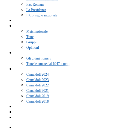
Pax Romana
La Presidenza
Il Consiglio nazionale
Adesione 2026
Notizie
Meic nazionale
Tutte
Gruppi
Opinioni
Rivista “Coscienza”
Gli ultimi numeri
Tutte le annate dal 1947 a oggi
Camaldoli
Camaldoli 2024
Camaldoli 2023
Camaldoli 2022
Camaldoli 2021
Camaldoli 2019
Camaldoli 2018
Gruppi locali
Contatti
Amici del Meic