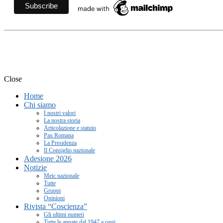
Movimento Ecclesiale di Im
Close
Home
Chi siamo
I nostri valori
La nostra storia
Articolazione e statuto
Pax Romana
La Presidenza
Il Consiglio nazionale
Adesione 2026
Notizie
Meic nazionale
Tutte
Gruppi
Opinioni
Rivista “Coscienza”
Gli ultimi numeri
Tutte le annate dal 1947 a oggi