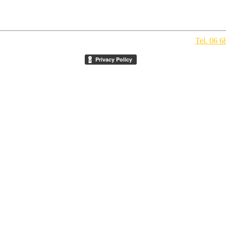
pegno Culturale
- Via della Conciliazione 1 - 00193 Roma -
Tel. 06 