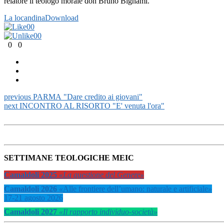
relatore il teologo morale don Bruno Bignami.
La locandina
Download
0
0
0
0
0
0
previous
PARMA "Dare credito ai giovani"
next
INCONTRO AL RISORTO "E' venuta l'ora"
SETTIMANE TEOLOGICHE MEIC
Camaldoli 2025
«La questione del Genere»
Camaldoli 2026
«
Alle frontiere dell’umano: naturale e artificiale
»
17-21 agosto 2026
Camaldoli 2027
«Il rapporto individuo-società»