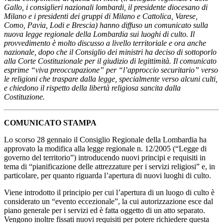
Gallo, i consiglieri nazionali lombardi, il presidente diocesano di
Milano e i presidenti dei gruppi di Milano e Cattolica, Varese,
Como, Pavia, Lodi e Brescia) hanno diffuso un comunicato sulla
nuova legge regionale della Lombardia sui luoghi di culto. Il
provvedimento è molto discusso a livello territoriale e ora anche
nazionale, dopo che il Consiglio dei ministri ha deciso di sottoporlo
alla Corte Costituzionale per il giudizio di legittimità. Il comunicato
esprime “viva preoccupazione” per “l’approccio securitario” verso
le religioni che traspare dalla legge, specialmente verso alcuni culti,
e chiedono il rispetto della libertà religiosa sancita dalla
Costituzione.
COMUNICATO STAMPA
Lo scorso 28 gennaio il Consiglio Regionale della Lombardia ha
approvato la modifica alla legge regionale n. 12/2005 (“Legge di
governo del territorio”) introducendo nuovi principi e requisiti in
tema di “pianificazione delle attrezzature per i servizi religiosi” e, in
particolare, per quanto riguarda l’apertura di nuovi luoghi di culto.
Viene introdotto il principio per cui l’apertura di un luogo di culto è
considerato un “evento eccezionale”, la cui autorizzazione esce dal
piano generale per i servizi ed è fatta oggetto di un atto separato.
Vengono inoltre fissati nuovi requisiti per potere richiedere questa