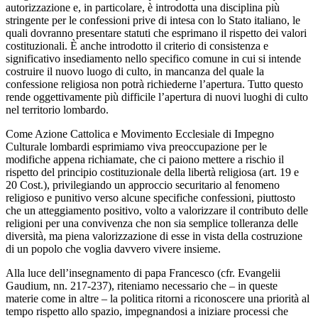
autorizzazione e, in particolare, è introdotta una disciplina più
stringente per le confessioni prive di intesa con lo Stato italiano, le
quali dovranno presentare statuti che esprimano il rispetto dei valori
costituzionali. È anche introdotto il criterio di consistenza e
significativo insediamento nello specifico comune in cui si intende
costruire il nuovo luogo di culto, in mancanza del quale la
confessione religiosa non potrà richiederne l’apertura. Tutto questo
rende oggettivamente più difficile l’apertura di nuovi luoghi di culto
nel territorio lombardo.
Come Azione Cattolica e Movimento Ecclesiale di Impegno
Culturale lombardi esprimiamo viva preoccupazione per le
modifiche appena richiamate, che ci paiono mettere a rischio il
rispetto del principio costituzionale della libertà religiosa (art. 19 e
20 Cost.), privilegiando un approccio securitario al fenomeno
religioso e punitivo verso alcune specifiche confessioni, piuttosto
che un atteggiamento positivo, volto a valorizzare il contributo delle
religioni per una convivenza che non sia semplice tolleranza delle
diversità, ma piena valorizzazione di esse in vista della costruzione
di un popolo che voglia davvero vivere insieme.
Alla luce dell’insegnamento di papa Francesco (cfr. Evangelii
Gaudium, nn. 217-237), riteniamo necessario che – in queste
materie come in altre – la politica ritorni a riconoscere una priorità al
tempo rispetto allo spazio, impegnandosi a iniziare processi che