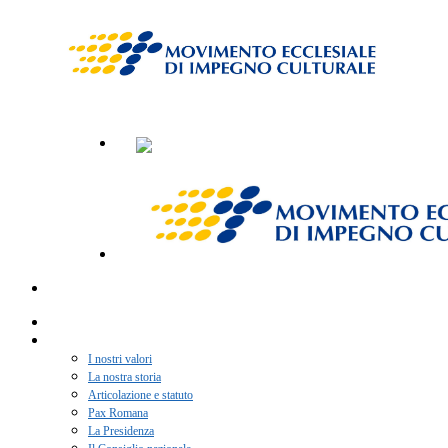
Home
Chi siamo
I nostri valori
La nostra storia
Articolazione e statuto
Pax Romana
La Presidenza