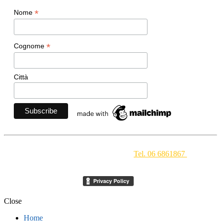
*
Nome
*
Cognome
Città
Movimento Ecclesiale di Impegno Culturale
- Via della
Conciliazione 1 - 00193 Roma -
Tel. 06 6861867
-
segreteria[at]meic.net
Close
Home