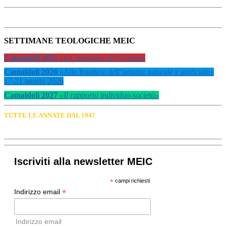
SETTIMANE TEOLOGICHE MEIC
Camaldoli 2025
«La questione del Genere»
Camaldoli 2026
«
Alle frontiere dell’umano: naturale e artificiale
»
17-21 agosto 2026
Camaldoli 2027
«Il rapporto individuo-società»
TUTTE LE ANNATE DAL 1947
Iscriviti alla newsletter MEIC
*
campi richiesti
*
Indirizzo email
Indirizzo email