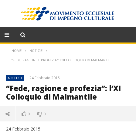
HOME
NOTIZIE
“FEDE, RAGIONE E PROFEZIA”: L’XI COLLOQUIO DI MALMANTILE
24 Febbraio 2015
NOTIZIE
“Fede, ragione e profezia”: l’XI
Colloquio di Malmantile
0
0
24 Febbraio 2015