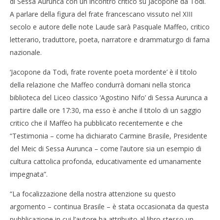
di Sessa Aurunca con un incontro critico su Jacopone da Todi.
A parlare della figura del frate francescano vissuto nel XIII
secolo e autore delle note Laude sarà Pasquale Maffeo, critico
letterario, traduttore, poeta, narratore e drammaturgo di fama
nazionale.
‘Jacopone da Todi, frate rovente poeta mordente’ è il titolo
della relazione che Maffeo condurrà domani nella storica
biblioteca del Liceo classico ‘Agostino Nifo’ di Sessa Aurunca a
partire dalle ore 17:30, ma esso è anche il titolo di un saggio
critico che il Maffeo ha pubblicato recentemente e che
“Testimonia – come ha dichiarato Carmine Brasile, Presidente
del Meic di Sessa Aurunca – come l’autore sia un esempio di
cultura cattolica profonda, educativamente ed umanamente
impegnata”.
“La focalizzazione della nostra attenzione su questo
argomento – continua Brasile – è stata occasionata da questa
pubblicazione in cui l’autore ha attribuito al libro stesso un