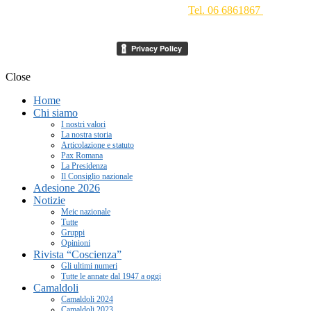
Conciliazione 1 - 00193 Roma -
Tel. 06 6861867
-
segreteria[at]meic.net
Close
Home
Chi siamo
I nostri valori
La nostra storia
Articolazione e statuto
Pax Romana
La Presidenza
Il Consiglio nazionale
Adesione 2026
Notizie
Meic nazionale
Tutte
Gruppi
Opinioni
Rivista “Coscienza”
Gli ultimi numeri
Tutte le annate dal 1947 a oggi
Camaldoli
Camaldoli 2024
Camaldoli 2023