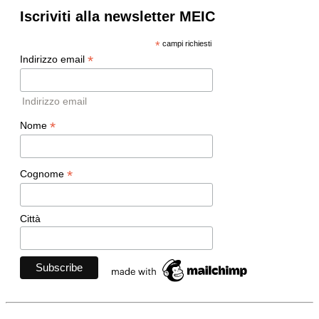
Iscriviti alla newsletter MEIC
*
campi richiesti
*
Indirizzo email
Indirizzo email
*
Nome
*
Cognome
Città
Movimento Ecclesiale di Impegno Culturale
- Via della