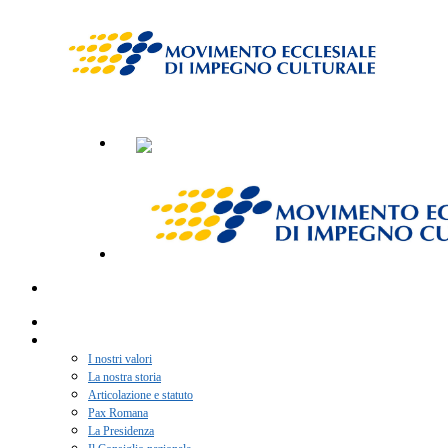
Home
Chi siamo
I nostri valori
La nostra storia
Articolazione e statuto
Pax Romana
La Presidenza