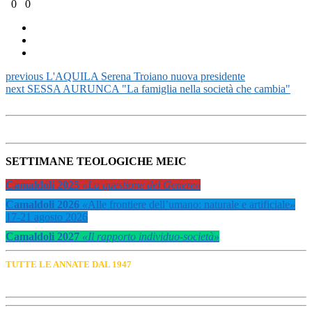
0
0
previous
L'AQUILA Serena Troiano nuova presidente
next
SESSA AURUNCA "La famiglia nella società che cambia"
SETTIMANE TEOLOGICHE MEIC
Camaldoli 2025
«La questione del Genere»
Camaldoli 2026
«
Alle frontiere dell’umano: naturale e artificiale
»
17-21 agosto 2026
Camaldoli 2027
«Il rapporto individuo-società»
TUTTE LE ANNATE DAL 1947