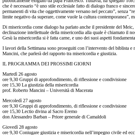
pubblicamente elogiato da papa Francesco. Tuttavia, ha spiegato Torciv
che è necessario “è uno stile ecclesiale fatto di dialogo franco e sinc
permanenti di vita che oggettivamente versano nel peccato”, senza “resp
limite negativo da superare, come vuole la cultura contemporanea”, m
Di misericordia come dialogo ha parlato anche il presidente del Meic, C
declinazione intellettuale della misericordia alla quale è chiamato il
Gesù la misericordia si è fatta carne, e uno dei suoi aspetti fondament
I lavori della Settimana sono proseguiti con l’intervento del biblista 
Mancini, che parlerà del rapporto tra misericordia e giustizia.
IL PROGRAMMA DEI PROSSIMI GIORNI
Martedì 26 agosto
ore 9,30 Gruppi di approfondimento, di riflessione e condivisione
ore 15,30 La giustizia della misericordia
prof. Roberto Mancini – Università di Macerata
Mercoledì 27 agosto
ore 9,30 Gruppi di approfondimento, di riflessione e condivisione
ore 15,30 Lectio divina al Sacro Eremo
don Alessandro Barban – Priore generale di Camaldoli
Giovedì 28 agosto
ore 9,30 Coniugare giustizia e misericordia nell’impegno civile ed ecc