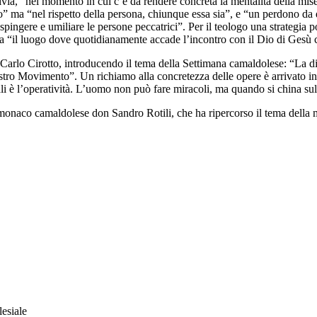
ia, “nel momento in cui c’è da rendere concreta la mentalità della mise
ero” ma “nel rispetto della persona, chiunque essa sia”, e “un perdono da
ingere e umiliare le persone peccatrici”. Per il teologo una strategia po
a “il luogo dove quotidianamente accade l’incontro con il Dio di Gesù 
arlo Cirotto, introducendo il tema della Settimana camaldolese: “La dispo
 nostro Movimento”. Un richiamo alla concretezza delle opere è arrivato 
ali è l’operatività. L’uomo non può fare miracoli, ma quando si china su
e monaco camaldolese don Sandro Rotili, che ha ripercorso il tema della m
lesiale