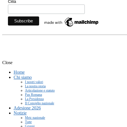
Città
Movimento Ecclesiale di Im
Close
Home
Chi siamo
I nostri valori
La nostra storia
Articolazione e statuto
Pax Romana
La Presidenza
Il Consiglio nazionale
Adesione 2026
Notizie
Meic nazionale
Tutte
Gruppi