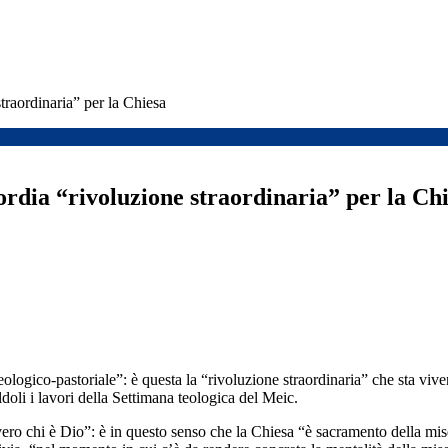
ordinaria” per la Chiesa
 “rivoluzione straordinaria” per la Chi
 teologico-pastoriale”: è questa la “rivoluzione straordinaria” che sta 
doli i lavori della Settimana teologica del Meic.
vero chi è Dio”: è in questo senso che la Chiesa “è sacramento della mise