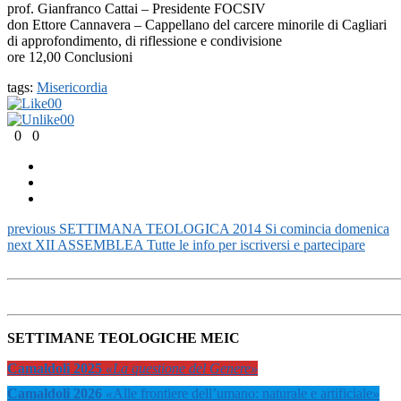
prof. Gianfranco Cattai – Presidente FOCSIV
don Ettore Cannavera – Cappellano del carcere minorile di Cagliari
di approfondimento, di riflessione e condivisione
ore 12,00 Conclusioni
tags:
Misericordia
0
0
0
0
0
0
previous
SETTIMANA TEOLOGICA 2014 Si comincia domenica
next
XII ASSEMBLEA Tutte le info per iscriversi e partecipare
SETTIMANE TEOLOGICHE MEIC
Camaldoli 2025
«La questione del Genere»
Camaldoli 2026
«
Alle frontiere dell’umano: naturale e artificiale
»