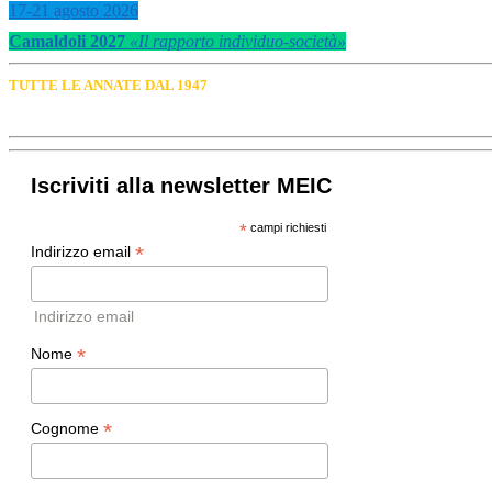
17-21 agosto 2026
Camaldoli 2027
«Il rapporto individuo-società»
TUTTE LE ANNATE DAL 1947
Iscriviti alla newsletter MEIC
*
campi richiesti
*
Indirizzo email
Indirizzo email
*
Nome
*
Cognome