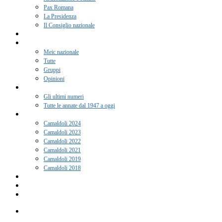
Pax Romana
La Presidenza
Il Consiglio nazionale
Adesione 2026
Notizie
Meic nazionale
Tutte
Gruppi
Opinioni
Rivista “Coscienza”
Gli ultimi numeri
Tutte le annate dal 1947 a oggi
Camaldoli
Camaldoli 2024
Camaldoli 2023
Camaldoli 2022
Camaldoli 2021
Camaldoli 2019
Camaldoli 2018
Gruppi locali
Contatti
Amici del Meic