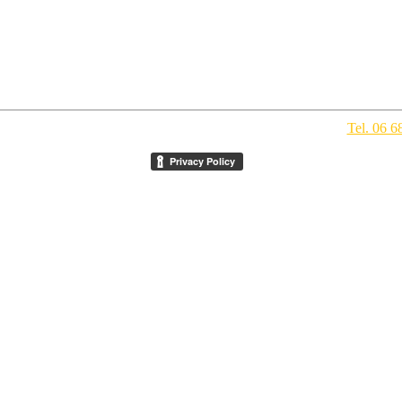
pegno Culturale
- Via della Conciliazione 1 - 00193 Roma -
Tel. 06 