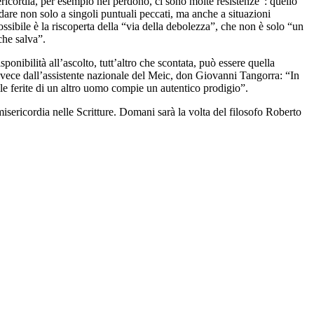
ricordia, per esempio nel perdono, ci sono molte resistenze”: quello
 dare non solo a singoli puntuali peccati, ma anche a situazioni
ssibile è la riscoperta della “via della debolezza”, che non è solo “un
che salva”.
nibilità all’ascolto, tutt’altro che scontata, può essere quella
invece dall’assistente nazionale del Meic, don Giovanni Tangorra: “In
lle ferite di un altro uomo compie un autentico prodigio”.
isericordia nelle Scritture. Domani sarà la volta del filosofo Roberto