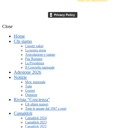
segreteria[at]meic.net
Close
Home
Chi siamo
I nostri valori
La nostra storia
Articolazione e statuto
Pax Romana
La Presidenza
Il Consiglio nazionale
Adesione 2026
Notizie
Meic nazionale
Tutte
Gruppi
Opinioni
Rivista “Coscienza”
Gli ultimi numeri
Tutte le annate dal 1947 a oggi
Camaldoli
Camaldoli 2024
Camaldoli 2023
Camaldoli 2022