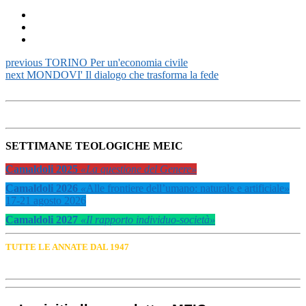
previous
TORINO Per un'economia civile
next
MONDOVI' Il dialogo che trasforma la fede
SETTIMANE TEOLOGICHE MEIC
Camaldoli 2025
«La questione del Genere»
Camaldoli 2026
«
Alle frontiere dell’umano: naturale e artificiale
»
17-21 agosto 2026
Camaldoli 2027
«Il rapporto individuo-società»
TUTTE LE ANNATE DAL 1947