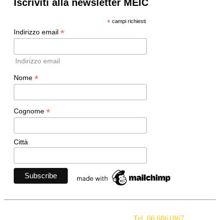
Iscriviti alla newsletter MEIC
*
campi richiesti
*
Indirizzo email
Indirizzo email
*
Nome
*
Cognome
Città
Movimento Ecclesiale di Impegno Culturale
- Via della
Conciliazione 1 - 00193 Roma -
Tel. 06 6861867
-