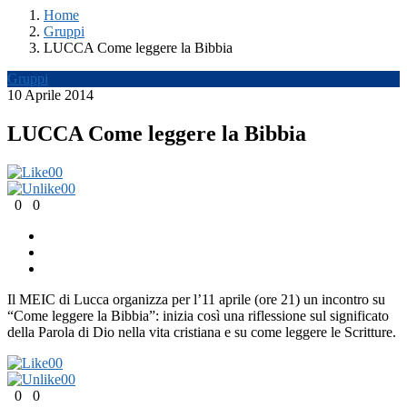
Home
Gruppi
LUCCA Come leggere la Bibbia
Gruppi
10 Aprile 2014
LUCCA Come leggere la Bibbia
0
0
0
0
0
0
Il MEIC di Lucca organizza per l’11 aprile (ore 21) un incontro su
“Come leggere la Bibbia”: inizia così una riflessione sul significato
della Parola di Dio nella vita cristiana e su come leggere le Scritture.
0
0
0
0
0
0