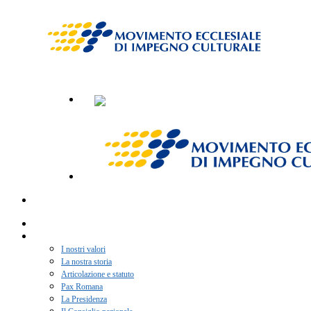
Home
Chi siamo
I nostri valori
La nostra storia
Articolazione e statuto
Pax Romana
La Presidenza