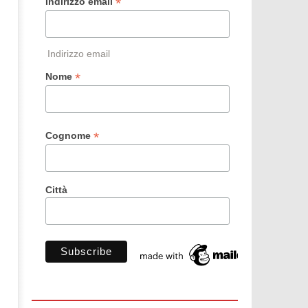
*
Indirizzo email
Indirizzo email
*
Nome
*
Cognome
Città