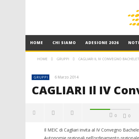
HOME
CHI SIAMO
ADESIONE 2026
NOTI
HOME
GRUPPI
CAGLIARI IL IV CONVEGNO BACHELE
6 Marzo 2014
GRUPPI
CAGLIARI Il IV Co
0
0
Il MEIC di Cagliari invita al IV Convegno Bachele
Autonomie regionali nell’ordinamento regionale”