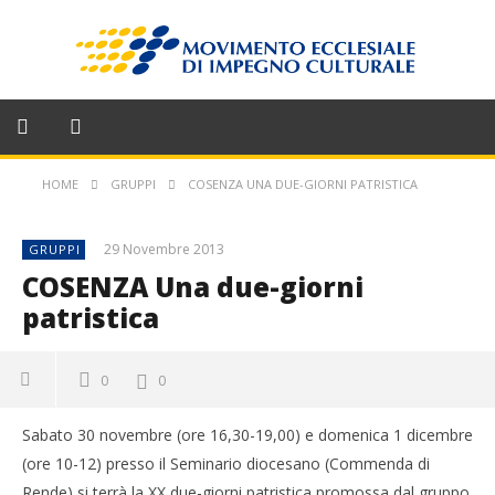
HOME
GRUPPI
COSENZA UNA DUE-GIORNI PATRISTICA
29 Novembre 2013
GRUPPI
COSENZA Una due-giorni
patristica
0
0
Sabato 30 novembre (ore 16,30-19,00) e domenica 1 dicembre
(ore 10-12) presso il Seminario diocesano (Commenda di
Rende) si terrà la XX due-giorni patristica promossa dal gruppo