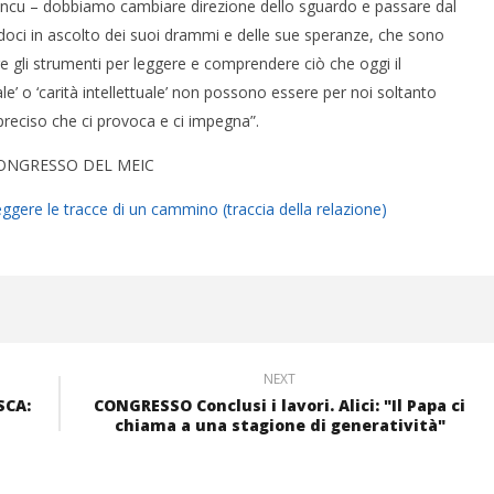
iancu – dobbiamo cambiare direzione dello sguardo e passare dal
doci in ascolto dei suoi drammi e delle sue speranze, che sono
re gli strumenti per leggere e comprendere ciò che oggi il
’ o ‘carità intellettuale’ non possono essere per noi soltanto
reciso che ci provoca e ci impegna”.
CONGRESSO DEL MEIC
ere le tracce di un cammino (traccia della relazione)
NEXT
SCA:
CONGRESSO Conclusi i lavori. Alici: "Il Papa ci
chiama a una stagione di generatività"