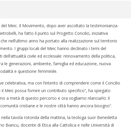
e del Meic. Il Movimento, dopo aver ascoltato la testimonianza-
robelli, ha fatto il punto sul Progetto Concilio, iniziativa
 che nell’ultimo anno ha portato alla realizzazione sul territorio
mento. I gruppi locali del Meic hanno declinato i temi del
 dell’attualità civile ed ecclesiale: rinnovamento della politica,
tra le generazioni, ambiente, famiglia ed educazione, nuova
inodalità e questione femminile.
 celebrativa, ma con l’intento di comprendere come il Concilio
 il Meic possa fornire un contributo specifico”, ha spiegato
o a metà di questo percorso e ora vogliamo rilanciarlo: il
re comunità cristiane e le nostre città hanno ancora bisogno”.
, nella tavola rotonda della mattina, la teologa suor Benedetta
o Biancu, docente di Etica alla Cattolica e nelle Università di