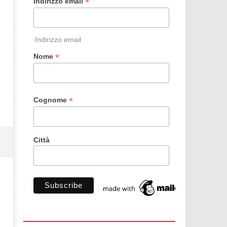
*
Indirizzo email
Indirizzo email
*
Nome
*
Cognome
Città