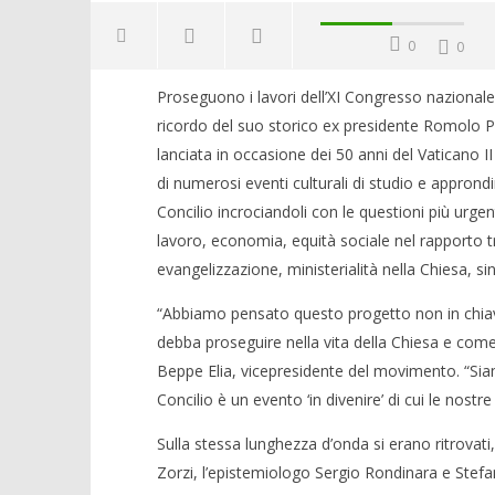
0
0
Proseguono i lavori dell’XI Congresso nazional
ricordo del suo storico ex presidente Romolo Piet
lanciata in occasione dei 50 anni del Vaticano II
di numerosi eventi culturali di studio e approndi
Concilio incrociandoli con le questioni più urgenti
lavoro, economia, equità sociale nel rapporto 
evangelizzazione, ministerialità nella Chiesa, s
“Abbiamo pensato questo progetto non in chiave
debba proseguire nella vita della Chiesa e come
Beppe Elia, vicepresidente del movimento. “Siam
Concilio è un evento ‘in divenire’ di cui le nost
Sulla stessa lunghezza d’onda si erano ritrovati
Zorzi, l’epistemiologo Sergio Rondinara e Stefan