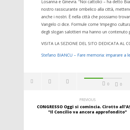
Losanna e Ginevra. “Noi cattolici – ha detto B
nostro rassicurante ombelico alla città, metten
anche i nostri. È nella città che possiamo trova
Vangelo ci dice. Formule come ‘impegno culturale
degli slogan salottieri ma hanno un contenuto p
VISITA LA SEZIONE DEL SITO DEDICATA AL 
Stefano BIANCU – Fare memoria: imparare a legg
0
0
PREVIOUS
CONGRESSO Oggi si comincia. Cirotto all'A
"Il Concilio va ancora approfondito"