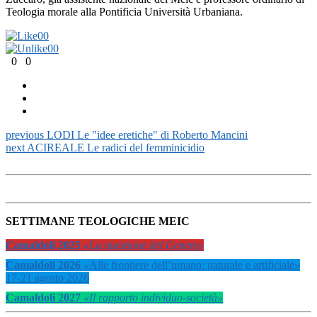
Teologia morale alla Pontificia Università Urbaniana.
0
0
0
0
0
0
previous
LODI Le "idee eretiche" di Roberto Mancini
next
ACIREALE Le radici del femminicidio
SETTIMANE TEOLOGICHE MEIC
Camaldoli 2025
«La questione del Genere»
Camaldoli 2026
«
Alle frontiere dell’umano: naturale e artificiale
»
17-21 agosto 2026
Camaldoli 2027
«Il rapporto individuo-società»