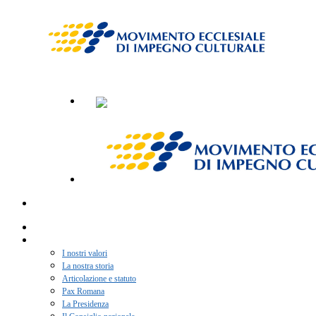
Home
Chi siamo
I nostri valori
La nostra storia
Articolazione e statuto
Pax Romana
La Presidenza