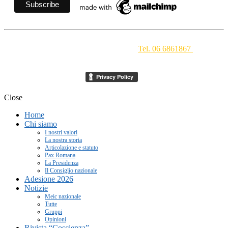
Movimento Ecclesiale di Impegno Culturale
- Via della
Conciliazione 1 - 00193 Roma -
Tel. 06 6861867
-
segreteria[at]meic.net
Close
Home
Chi siamo
I nostri valori
La nostra storia
Articolazione e statuto
Pax Romana
La Presidenza
Il Consiglio nazionale
Adesione 2026
Notizie
Meic nazionale
Tutte
Gruppi
Opinioni
Rivista “Coscienza”