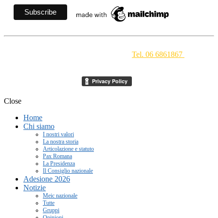
Movimento Ecclesiale di Impegno Culturale
- Via della
Conciliazione 1 - 00193 Roma -
Tel. 06 6861867
-
segreteria[at]meic.net
Close
Home
Chi siamo
I nostri valori
La nostra storia
Articolazione e statuto
Pax Romana
La Presidenza
Il Consiglio nazionale
Adesione 2026
Notizie
Meic nazionale
Tutte
Gruppi
Opinioni