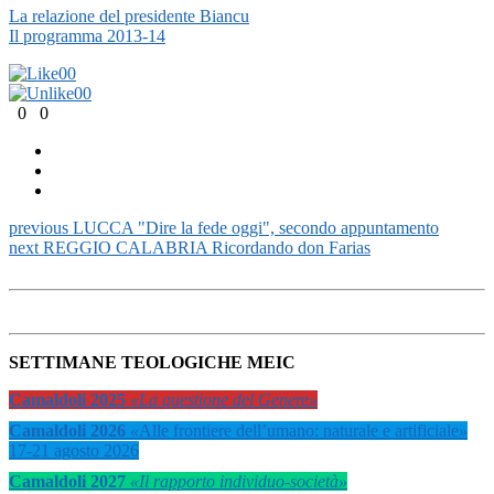
La relazione del presidente Biancu
Il programma 2013-14
0
0
0
0
0
0
previous
LUCCA "Dire la fede oggi", secondo appuntamento
next
REGGIO CALABRIA Ricordando don Farias
SETTIMANE TEOLOGICHE MEIC
Camaldoli 2025
«La questione del Genere»
Camaldoli 2026
«
Alle frontiere dell’umano: naturale e artificiale
»
17-21 agosto 2026
Camaldoli 2027
«Il rapporto individuo-società»