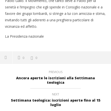
Paolo Gallo. Il Movimento, che tanto deve a Paolo per la
serietà e l’impegno che egli spende in Consiglio nazionale e a
favore dei gruppi lombardi, si stringe a lui con amicizia e stima,
invitando tutti gli aderenti a una preghiera particolare di
vicinanza ed affetto.
La Presidenza nazionale
0
0
PREVIOUS
Ancora aperte le iscrizioni alla Settimana
teologica
NEXT
Settimana teologica: iscrizioni aperte fino al 15
luglio