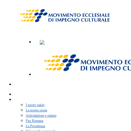
Home
Chi siamo
I nostri valori
La nostra storia
Articolazione e statuto
Pax Romana
La Presidenza