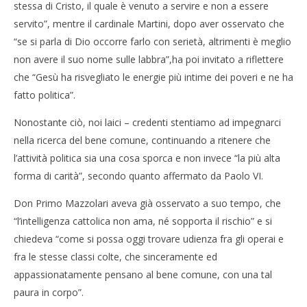
stessa di Cristo, il quale è venuto a servire e non a essere
servito”, mentre il cardinale Martini, dopo aver osservato che
“se si parla di Dio occorre farlo con serietà, altrimenti è meglio
non avere il suo nome sulle labbra”,ha poi invitato a riflettere
che “Gesù ha risvegliato le energie più intime dei poveri e ne ha
fatto politica”.
Nonostante ciò, noi laici – credenti stentiamo ad impegnarci
nella ricerca del bene comune, continuando a ritenere che
l’attività politica sia una cosa sporca e non invece “la più alta
forma di carità”, secondo quanto affermato da Paolo VI.
Don Primo Mazzolari aveva già osservato a suo tempo, che
“l’intelligenza cattolica non ama, né sopporta il rischio” e si
chiedeva “come si possa oggi trovare udienza fra gli operai e
fra le stesse classi colte, che sinceramente ed
appassionatamente pensano al bene comune, con una tal
paura in corpo”.