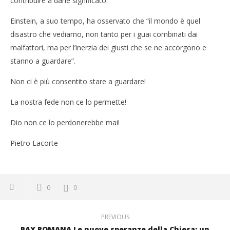
contribuire a darle significato.
Einstein, a suo tempo, ha osservato che “il mondo è quel
disastro che vediamo, non tanto per i guai combinati dai
malfattori, ma per l’inerzia dei giusti che se ne accorgono e
stanno a guardare”.
Non ci è più consentito stare a guardare!
La nostra fede non ce lo permette!
Dio non ce lo perdonerebbe mai!
Pietro Lacorte
0
0
PREVIOUS
PAX ROMANA Le nuove speranze della Chiesa: un