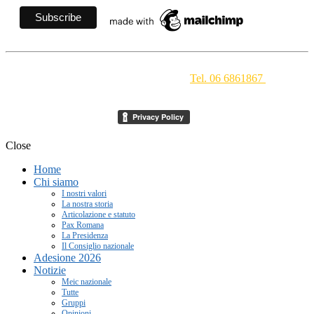
Movimento Ecclesiale di Impegno Culturale
- Via della
Conciliazione 1 - 00193 Roma -
Tel. 06 6861867
-
segreteria[at]meic.net
Close
Home
Chi siamo
I nostri valori
La nostra storia
Articolazione e statuto
Pax Romana
La Presidenza
Il Consiglio nazionale
Adesione 2026
Notizie
Meic nazionale
Tutte
Gruppi
Opinioni