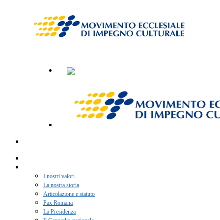
Home
Chi siamo
I nostri valori
La nostra storia
Articolazione e statuto
Pax Romana
La Presidenza