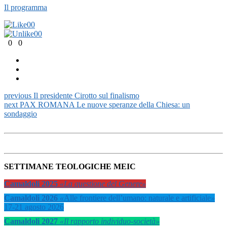
Il programma
0
0
0
0
0
0
previous
Il presidente Cirotto sul finalismo
next
PAX ROMANA Le nuove speranze della Chiesa: un
sondaggio
SETTIMANE TEOLOGICHE MEIC
Camaldoli 2025
«La questione del Genere»
Camaldoli 2026
«
Alle frontiere dell’umano: naturale e artificiale
»
17-21 agosto 2026
Camaldoli 2027
«Il rapporto individuo-società»