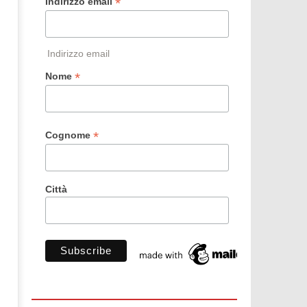
*
Indirizzo email
Indirizzo email
*
Nome
*
Cognome
Città