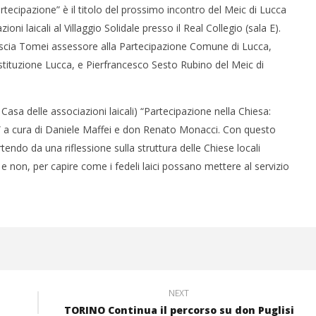
partecipazione” è il titolo del prossimo incontro del Meic di Lucca
ni laicali al Villaggio Solidale presso il Real Collegio (sala E).
tiuscia Tomei assessore alla Partecipazione Comune di Lucca,
stituzione Lucca, e Pierfrancesco Sesto Rubino del Meic di
Casa delle associazioni laicali) “Partecipazione nella Chiesa:
i” a cura di Daniele Maffei e don Renato Monacci. Con questo
rtendo da una riflessione sulla struttura delle Chiese locali
e non, per capire come i fedeli laici possano mettere al servizio
NEXT
TORINO Continua il percorso su don Puglisi