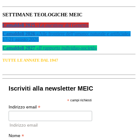
SETTIMANE TEOLOGICHE MEIC
Camaldoli 2025
«La questione del Genere»
Camaldoli 2026
«
Alle frontiere dell’umano: naturale e artificiale
»
17-21 agosto 2026
Camaldoli 2027
«Il rapporto individuo-società»
TUTTE LE ANNATE DAL 1947
Iscriviti alla newsletter MEIC
*
campi richiesti
*
Indirizzo email
Indirizzo email
*
Nome