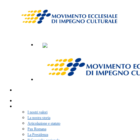
Home
Chi siamo
I nostri valori
La nostra storia
Articolazione e statuto
Pax Romana
La Presidenza