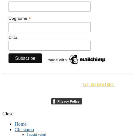
*
Cognome
Città
Movimento Ecclesiale di Impegno Culturale
- Via della
Conciliazione 1 - 00193 Roma -
Tel. 06 6861867
-
segreteria[at]meic.net
Close
Home
Chi siamo
I nostri valori