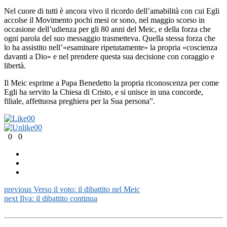
Nel cuore di tutti è ancora vivo il ricordo dell’amabilità con cui Egli
accolse il Movimento pochi mesi or sono, nel maggio scorso in
occasione dell’udienza per gli 80 anni del Meic, e della forza che
ogni parola del suo messaggio trasmetteva. Quella stessa forza che
lo ha assistito nell’«esaminare ripetutamente» la propria «coscienza
davanti a Dio» e nel prendere questa sua decisione con coraggio e
libertà.
Il Meic esprime a Papa Benedetto la propria riconoscenza per come
Egli ha servito la Chiesa di Cristo, e si unisce in una concorde,
filiale, affettuosa preghiera per la Sua persona”.
0
0
0
0
0
0
previous
Verso il voto: il dibattito nel Meic
next
Ilva: il dibattito continua