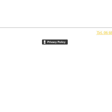
pegno Culturale
- Via della Conciliazione 1 - 00193 Roma -
Tel. 06 