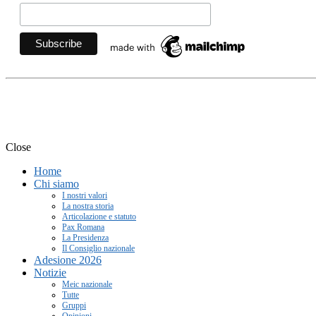
Movimento Ecclesiale di Im
Close
Home
Chi siamo
I nostri valori
La nostra storia
Articolazione e statuto
Pax Romana
La Presidenza
Il Consiglio nazionale
Adesione 2026
Notizie
Meic nazionale
Tutte
Gruppi
Opinioni