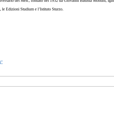
versario del Meic, fondato nel 1932 da Giovanni Battista Montini, Igino
 le Edizioni Studium e l’Istituto Sturzo.
i"