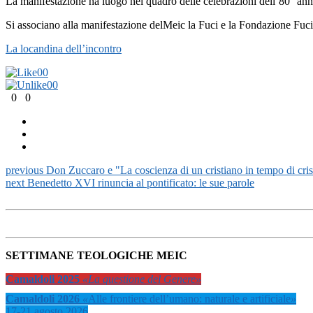
La manifestazione ha luogo nel quadro delle celebrazioni dell’80° anni
Si associano alla manifestazione delMeic la Fuci e la Fondazione Fuci,
La locandina dell’incontro
0
0
0
0
0
0
previous
Don Zuccaro e "La coscienza di un cristiano in tempo di cris
next
Benedetto XVI rinuncia al pontificato: le sue parole
SETTIMANE TEOLOGICHE MEIC
Camaldoli 2025
«La questione del Genere»
Camaldoli 2026
«
Alle frontiere dell’umano: naturale e artificiale
»
17-21 agosto 2026