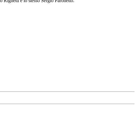
 Righetti e lo stesso Sergio Paronetto.