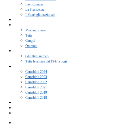
Pax Romana
La Presidenza
Il Consiglio nazionale
Adesione 2026
Notizie
Meic nazionale
Tutte
Gruppi
Opinioni
Rivista “Coscienza”
Gli ultimi numeri
Tutte le annate dal 1947 a oggi
Camaldoli
Camaldoli 2024
Camaldoli 2023
Camaldoli 2022
Camaldoli 2021
Camaldoli 2019
Camaldoli 2018
Gruppi locali
Contatti
Amici del Meic