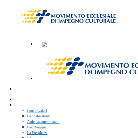
Home
Chi siamo
I nostri valori
La nostra storia
Articolazione e statuto
Pax Romana
La Presidenza