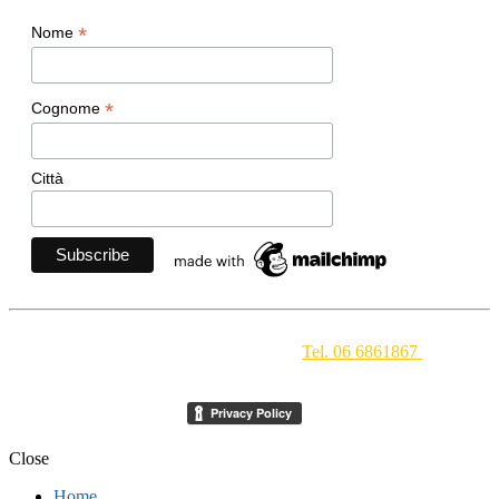
*
Nome
*
Cognome
Città
Movimento Ecclesiale di Impegno Culturale
- Via della
Conciliazione 1 - 00193 Roma -
Tel. 06 6861867
-
segreteria[at]meic.net
Close
Home