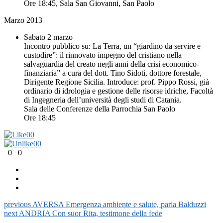
Ore 18:45, Sala San Giovanni, San Paolo
Marzo 2013
Sabato 2 marzo
Incontro pubblico su: La Terra, un “giardino da servire e
custodire”: il rinnovato impegno del cristiano nella
salvaguardia del creato negli anni della crisi economico-
finanziaria” a cura del dott. Tino Sidoti, dottore forestale,
Dirigente Regione Sicilia. Introduce: prof. Pippo Rossi, già
ordinario di idrologia e gestione delle risorse idriche, Facoltà
di Ingegneria dell’università degli studi di Catania.
Sala delle Conferenze della Parrochia San Paolo
Ore 18:45
0
0
0
0
0
0
previous
AVERSA Emergenza ambiente e salute, parla Balduzzi
next
ANDRIA Con suor Rita, testimone della fede