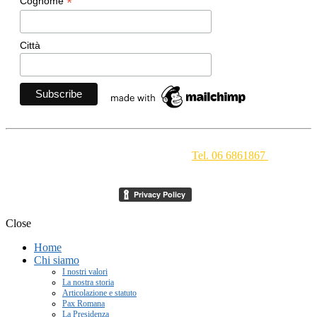
*
Cognome
Città
Movimento Ecclesiale di Impegno Culturale
- Via della
Conciliazione 1 - 00193 Roma -
Tel. 06 6861867
-
segreteria[at]meic.net
Close
Home
Chi siamo
I nostri valori
La nostra storia
Articolazione e statuto
Pax Romana
La Presidenza