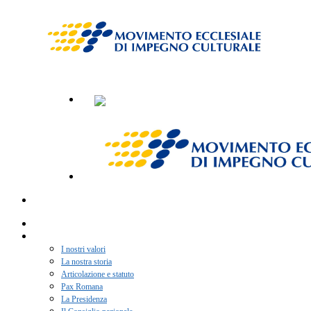
Home
Chi siamo
I nostri valori
La nostra storia
Articolazione e statuto
Pax Romana
La Presidenza