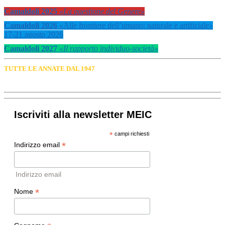
Camaldoli 2025
«La questione del Genere»
Camaldoli 2026
«
Alle frontiere dell’umano: naturale e artificiale
»
17-21 agosto 2026
Camaldoli 2027
«Il rapporto individuo-società»
TUTTE LE ANNATE DAL 1947
Iscriviti alla newsletter MEIC
*
campi richiesti
*
Indirizzo email
Indirizzo email
*
Nome