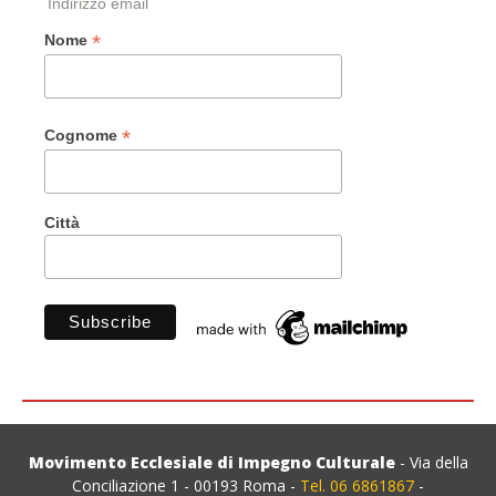
Indirizzo email
*
Nome
*
Cognome
Città
Movimento Ecclesiale di Impegno Culturale
- Via della
Conciliazione 1 - 00193 Roma -
Tel. 06 6861867
-