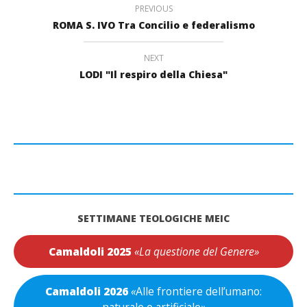
PREVIOUS
ROMA S. IVO Tra Concilio e federalismo
NEXT
LODI "Il respiro della Chiesa"
SETTIMANE TEOLOGICHE MEIC
Camaldoli 2025
«La questione del Genere»
Camaldoli 2026
«
Alle frontiere dell’umano:
naturale e artificiale
»