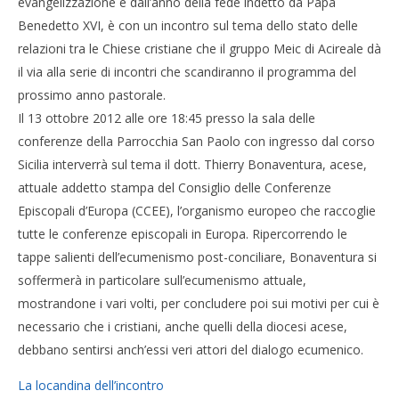
evangelizzazione e dall’anno della fede indetto da Papa
Benedetto XVI, è con un incontro sul tema dello stato delle
relazioni tra le Chiese cristiane che il gruppo Meic di Acireale dà
il via alla serie di incontri che scandiranno il programma del
prossimo anno pastorale.
Il 13 ottobre 2012 alle ore 18:45 presso la sala delle
conferenze della Parrocchia San Paolo con ingresso dal corso
Sicilia interverrà sul tema il dott. Thierry Bonaventura, acese,
attuale addetto stampa del Consiglio delle Conferenze
Episcopali d’Europa (CCEE), l’organismo europeo che raccoglie
tutte le conferenze episcopali in Europa. Ripercorrendo le
tappe salienti dell’ecumenismo post-conciliare, Bonaventura si
soffermerà in particolare sull’ecumenismo attuale,
mostrandone i vari volti, per concludere poi sui motivi per cui è
necessario che i cristiani, anche quelli della diocesi acese,
debbano sentirsi anch’essi veri attori del dialogo ecumenico.
La locandina dell’incontro