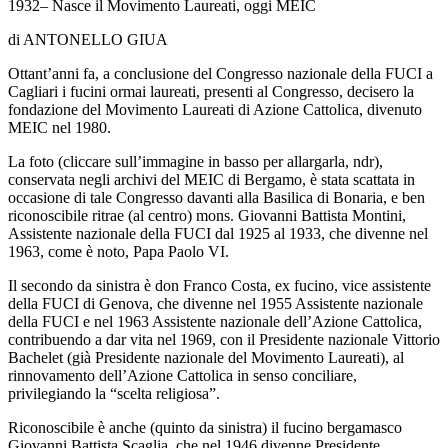
1932– Nasce il Movimento Laureati, oggi MEIC
di ANTONELLO GIUA
Ottant’anni fa, a conclusione del Congresso nazionale della FUCI a
Cagliari i fucini ormai laureati, presenti al Congresso, decisero la
fondazione del Movimento Laureati di Azione Cattolica, divenuto
MEIC nel 1980.
La foto (cliccare sull’immagine in basso per allargarla, ndr),
conservata negli archivi del MEIC di Bergamo, è stata scattata in
occasione di tale Congresso davanti alla Basilica di Bonaria, e ben
riconoscibile ritrae (al centro) mons. Giovanni Battista Montini,
Assistente nazionale della FUCI dal 1925 al 1933, che divenne nel
1963, come è noto, Papa Paolo VI.
Il secondo da sinistra è don Franco Costa, ex fucino, vice assistente
della FUCI di Genova, che divenne nel 1955 Assistente nazionale
della FUCI e nel 1963 Assistente nazionale dell’Azione Cattolica,
contribuendo a dar vita nel 1969, con il Presidente nazionale Vittorio
Bachelet (già Presidente nazionale del Movimento Laureati), al
rinnovamento dell’Azione Cattolica in senso conciliare,
privilegiando la “scelta religiosa”.
Riconoscibile è anche (quinto da sinistra) il fucino bergamasco
Giovanni Battista Scaglia, che nel 1946 divenne Presidente