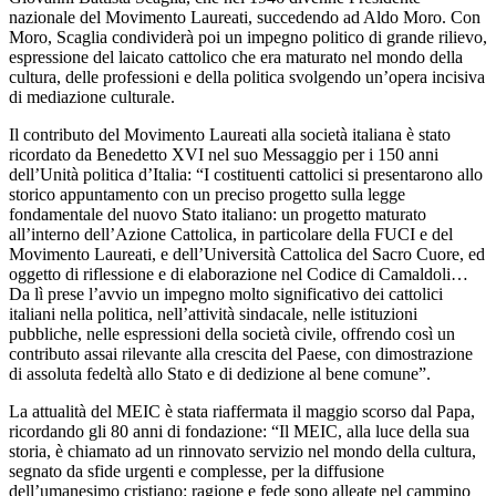
nazionale del Movimento Laureati, succedendo ad Aldo Moro. Con
Moro, Scaglia condividerà poi un impegno politico di grande rilievo,
espressione del laicato cattolico che era maturato nel mondo della
cultura, delle professioni e della politica svolgendo un’opera incisiva
di mediazione culturale.
Il contributo del Movimento Laureati alla società italiana è stato
ricordato da Benedetto XVI nel suo Messaggio per i 150 anni
dell’Unità politica d’Italia: “I costituenti cattolici si presentarono allo
storico appuntamento con un preciso progetto sulla legge
fondamentale del nuovo Stato italiano: un progetto maturato
all’interno dell’Azione Cattolica, in particolare della FUCI e del
Movimento Laureati, e dell’Università Cattolica del Sacro Cuore, ed
oggetto di riflessione e di elaborazione nel Codice di Camaldoli…
Da lì prese l’avvio un impegno molto significativo dei cattolici
italiani nella politica, nell’attività sindacale, nelle istituzioni
pubbliche, nelle espressioni della società civile, offrendo così un
contributo assai rilevante alla crescita del Paese, con dimostrazione
di assoluta fedeltà allo Stato e di dedizione al bene comune”.
La attualità del MEIC è stata riaffermata il maggio scorso dal Papa,
ricordando gli 80 anni di fondazione: “Il MEIC, alla luce della sua
storia, è chiamato ad un rinnovato servizio nel mondo della cultura,
segnato da sfide urgenti e complesse, per la diffusione
dell’umanesimo cristiano: ragione e fede sono alleate nel cammino