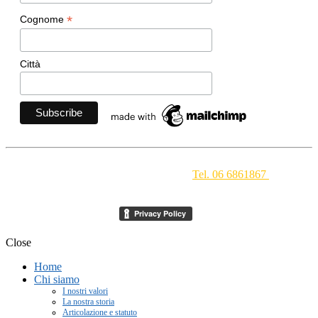
*
Cognome
Città
Movimento Ecclesiale di Impegno Culturale
- Via della
Conciliazione 1 - 00193 Roma -
Tel. 06 6861867
-
segreteria[at]meic.net
Close
Home
Chi siamo
I nostri valori
La nostra storia
Articolazione e statuto