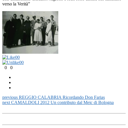
verso la Verità”
0
0
0
0
0
0
previous
REGGIO CALABRIA Ricordando Don Farias
next
CAMALDOLI 2012 Un contributo dal Meic di Bologna