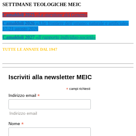
SETTIMANE TEOLOGICHE MEIC
Camaldoli 2025
«La questione del Genere»
Camaldoli 2026
«
Alle frontiere dell’umano: naturale e artificiale
»
17-21 agosto 2026
Camaldoli 2027
«Il rapporto individuo-società»
TUTTE LE ANNATE DAL 1947
Iscriviti alla newsletter MEIC
*
campi richiesti
*
Indirizzo email
Indirizzo email
*
Nome