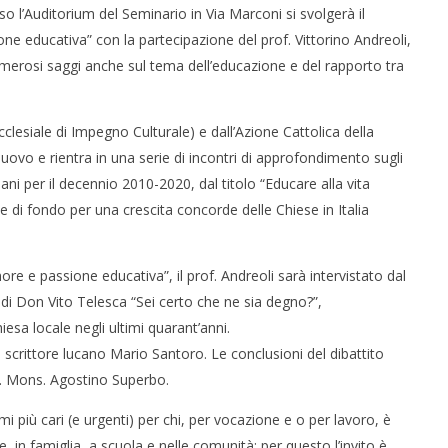
so l’Auditorium del Seminario in Via Marconi si svolgerà il
ne educativa” con la partecipazione del prof. Vittorino Andreoli,
umerosi saggi anche sul tema dell’educazione e del rapporto tra
esiale di Impegno Culturale) e dall’Azione Cattolica della
vo e rientra in una serie di incontri di approfondimento sugli
iani per il decennio 2010-2020, dal titolo “Educare alla vita
e di fondo per una crescita concorde delle Chiese in Italia
e e passione educativa”, il prof. Andreoli sarà intervistato dal
di Don Vito Telesca “Sei certo che ne sia degno?”,
esa locale negli ultimi quarant’anni.
o scrittore lucano Mario Santoro. Le conclusioni del dibattito
E. Mons. Agostino Superbo.
i più cari (e urgenti) per chi, per vocazione e o per lavoro, è
 in famiglia, a scuola e nelle comunità: per questo l’invito è