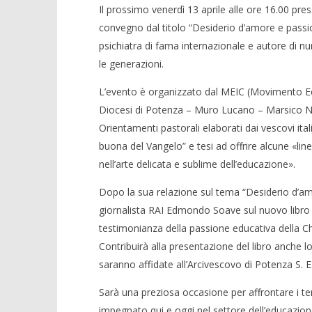
Il prossimo venerdì 13 aprile alle ore 16.00 pres
convegno dal titolo “Desiderio d’amore e passio
psichiatra di fama internazionale e autore di n
le generazioni.
L’evento è organizzato dal MEIC (Movimento Eccl
Diocesi di Potenza – Muro Lucano – Marsico Nuo
Orientamenti pastorali elaborati dai vescovi ital
buona del Vangelo” e tesi ad offrire alcune «line
nell’arte delicata e sublime dell’educazione».
Dopo la sua relazione sul tema “Desiderio d’amor
giornalista RAI Edmondo Soave sul nuovo libro 
testimonianza della passione educativa della Chi
Contribuirà alla presentazione del libro anche l
saranno affidate all’Arcivescovo di Potenza S. 
Sarà una preziosa occasione per affrontare i tem
impegnato qui e oggi nel settore dell’educazione,