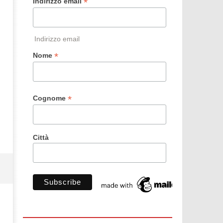
*
Indirizzo email
Indirizzo email
*
Nome
*
Cognome
Città