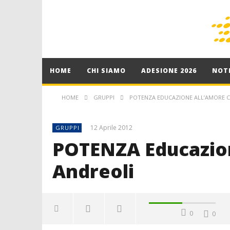
HOME
CHI SIAMO
ADESIONE 2026
NOTI
HOME
GRUPPI
POTENZA EDUCAZIONE ALL’AMORE 
12 Aprile 2012
GRUPPI
POTENZA Educazion
Andreoli
0
0