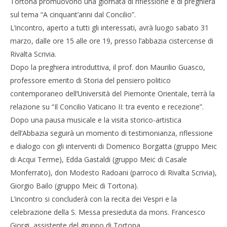
Tortona promuovono una giornata di riflessione e di preghiera
sul tema “A cinquant’anni dal Concilio”.
L’incontro, aperto a tutti gli interessati, avrà luogo sabato 31
marzo, dalle ore 15 alle ore 19, presso l’abbazia cistercense di
Rivalta Scrivia.
Dopo la preghiera introduttiva, il prof. don Maurilio Guasco,
professore emerito di Storia del pensiero politico
contemporaneo dell’Università del Piemonte Orientale, terrà la
relazione su “Il Concilio Vaticano II: tra evento e recezione”.
Dopo una pausa musicale e la visita storico-artistica
dell’Abbazia seguirà un momento di testimonianza, riflessione
e dialogo con gli interventi di Domenico Borgatta (gruppo Meic
di Acqui Terme), Edda Gastaldi (gruppo Meic di Casale
Monferrato), don Modesto Radoani (parroco di Rivalta Scrivia),
Giorgio Bailo (gruppo Meic di Tortona).
L’incontro si concluderà con la recita dei Vespri e la
celebrazione della S. Messa presieduta da mons. Francesco
Giorgi, assistente del gruppo di Tortona.