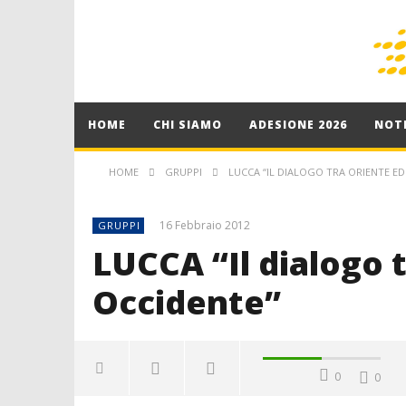
HOME
CHI SIAMO
ADESIONE 2026
NOTI
HOME
GRUPPI
LUCCA “IL DIALOGO TRA ORIENTE ED
16 Febbraio 2012
GRUPPI
LUCCA “Il dialogo 
Occidente”
0
0