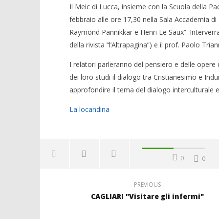
Il Meic di Lucca, insieme con la Scuola della P
febbraio alle ore 17,30 nella Sala Accademia di
Raymond Pannikkar e Henri Le Saux”. Interverran
della rivista “l’Altrapagina”) e il prof. Paolo Tri
I relatori parleranno del pensiero e delle oper
dei loro studi il dialogo tra Cristianesimo e In
approfondire il tema del dialogo interculturale e 
La locandina
0
0
PREVIOUS
CAGLIARI "Visitare gli infermi"