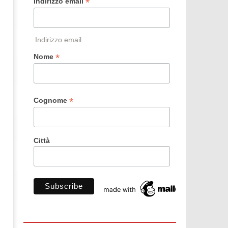
*
Indirizzo email
Indirizzo email
*
Nome
*
Cognome
Città