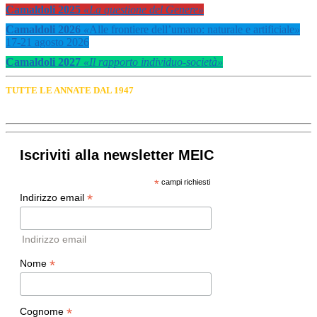
Camaldoli 2025
«La questione del Genere»
Camaldoli 2026
«
Alle frontiere dell’umano: naturale e artificiale
»
17-21 agosto 2026
Camaldoli 2027
«Il rapporto individuo-società»
TUTTE LE ANNATE DAL 1947
Iscriviti alla newsletter MEIC
*
campi richiesti
*
Indirizzo email
Indirizzo email
*
Nome
*
Cognome