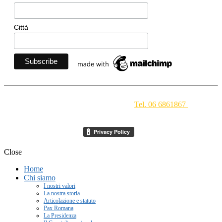
Città
Movimento Ecclesiale di Impegno Culturale
- Via della
Conciliazione 1 - 00193 Roma -
Tel. 06 6861867
-
segreteria[at]meic.net
Close
Home
Chi siamo
I nostri valori
La nostra storia
Articolazione e statuto
Pax Romana
La Presidenza