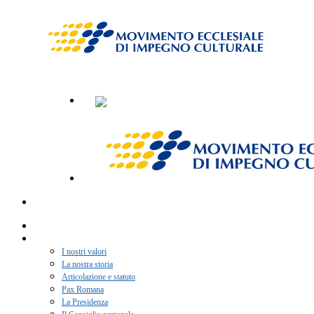
Home
Chi siamo
I nostri valori
La nostra storia
Articolazione e statuto
Pax Romana
La Presidenza