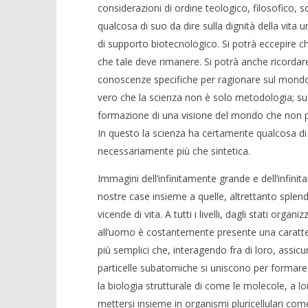
considerazioni di ordine teologico, filosofico, s
qualcosa di suo da dire sulla dignità della vita
di supporto biotecnologico. Si potrà eccepire ch
che tale deve rimanere. Si potrà anche ricorda
conoscenze specifiche per ragionare sul mondo e
vero che la scienza non è solo metodologia; su
formazione di una visione del mondo che non può
In questo la scienza ha certamente qualcosa di
necessariamente più che sintetica.
Immagini dell’infinitamente grande e dell’infini
nostre case insieme a quelle, altrettanto splend
vicende di vita. A tutti i livelli, dagli stati organ
all’uomo è costantemente presente una caratteri
più semplici che, interagendo fra di loro, assicura
particelle subatomiche si uniscono per formare 
la biologia strutturale di come le molecole, a l
mettersi insieme in organismi pluricellulari com