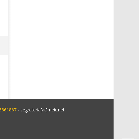
 6861867
- segreteria[at]meic.net