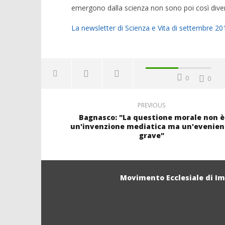
emergono dalla scienza non sono poi così diversi 
La newsletter di Scienza e Vita di settembre 20
0
0
PREVIOUS
Bagnasco: "La questione morale non è
un'invenzione mediatica ma un'evenien
grave"
Movimento Ecclesiale di I