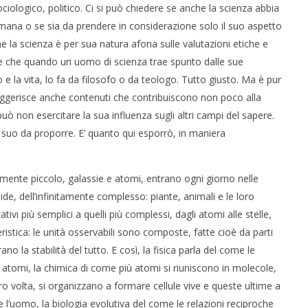
ociologico, politico. Ci si può chiedere se anche la scienza abbia
 umana o se sia da prendere in considerazione solo il suo aspetto
e la scienza è per sua natura afona sulle valutazioni etiche e
re che quando un uomo di scienza trae spunto dalle sue
 la vita, lo fa da filosofo o da teologo. Tutto giusto. Ma è pur
ggerisce anche contenuti che contribuiscono non poco alla
 non esercitare la sua influenza sugli altri campi del sapere.
 suo da proporre. E’ quanto qui esporrò, in maniera
tamente piccolo, galassie e atomi, entrano ogni giorno nelle
ide, dell’infinitamente complesso: piante, animali e le loro
izzativi più semplici a quelli più complessi, dagli atomi alle stelle,
stica: le unità osservabili sono composte, fatte cioè da parti
no la stabilità del tutto. E così, la fisica parla del come le
atomi, la chimica di come più atomi si riuniscono in molecole,
oro volta, si organizzano a formare cellule vive e queste ultime a
e l’uomo, la biologia evolutiva del come le relazioni reciproche