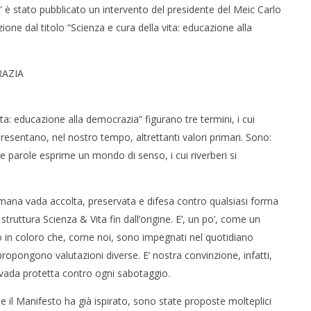
” è stato pubblicato un intervento del presidente del Meic Carlo
ne dal titolo “Scienza e cura della vita: educazione alla
RAZIA
ita: educazione alla democrazia” figurano tre termini, i cui
presentano, nel nostro tempo, altrettanti valori primari. Sono:
e parole esprime un mondo di senso, i cui riverberi si
 umana vada accolta, preservata e difesa contro qualsiasi forma
 struttura Scienza & Vita fin dall’origine. E’, un po’, come un
o in coloro che, come noi, sono impegnati nel quotidiano
propongono valutazioni diverse. E’ nostra convinzione, infatti,
 vada protetta contro ogni sabotaggio.
 il Manifesto ha già ispirato, sono state proposte molteplici