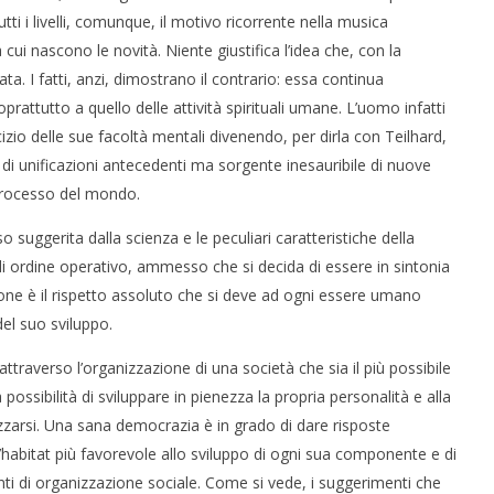
tti i livelli, comunque, il motivo ricorrente nella musica
a cui nascono le novità. Niente giustifica l’idea che, con la
a. I fatti, anzi, dimostrano il contrario: essa continua
oprattutto a quello delle attività spirituali umane. L’uomo infatti
cizio delle sue facoltà mentali divenendo, per dirla con Teilhard,
 di unificazioni antecedenti ma sorgente inesauribile di nuove
 processo del mondo.
o suggerita dalla scienza e le peculiari caratteristiche della
di ordine operativo, ammesso che si decida di essere in sintonia
one è il rispetto assoluto che si deve ad ogni essere umano
el suo sviluppo.
averso l’organizzazione di una società che sia il più possibile
ossibilità di sviluppare in pienezza la propria personalità e alla
zarsi. Una sana democrazia è in grado di dare risposte
 l’habitat più favorevole allo sviluppo di ogni sua componente e di
ti di organizzazione sociale. Come si vede, i suggerimenti che