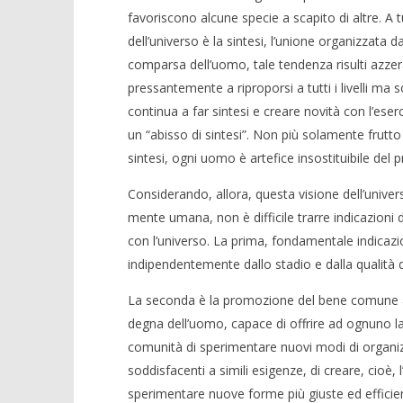
favoriscono alcune specie a scapito di altre. A tu
dell’universo è la sintesi, l’unione organizzata d
comparsa dell’uomo, tale tendenza risulti azzerat
pressantemente a riproporsi a tutti i livelli ma s
continua a far sintesi e creare novità con l’eser
un “abisso di sintesi”. Non più solamente frutto
sintesi, ogni uomo è artefice insostituibile del
Considerando, allora, questa visione dell’univers
mente umana, non è difficile trarre indicazioni 
con l’universo. La prima, fondamentale indicazi
indipendentemente dallo stadio e dalla qualità d
La seconda è la promozione del bene comune attr
degna dell’uomo, capace di offrire ad ognuno la p
comunità di sperimentare nuovi modi di organiz
soddisfacenti a simili esigenze, di creare, cioè,
sperimentare nuove forme più giuste ed efficien