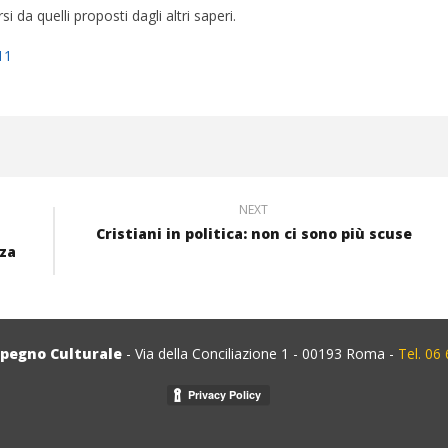
da quelli proposti dagli altri saperi.
11
NEXT
Cristiani in politica: non ci sono più scuse
za
mpegno Culturale
- Via della Conciliazione 1 - 00193 Roma -
Tel. 06