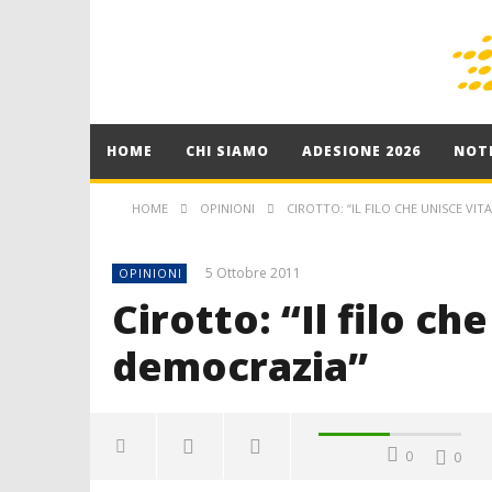
HOME
CHI SIAMO
ADESIONE 2026
NOTI
HOME
OPINIONI
CIROTTO: “IL FILO CHE UNISCE VIT
5 Ottobre 2011
OPINIONI
Cirotto: “Il filo ch
democrazia”
0
0