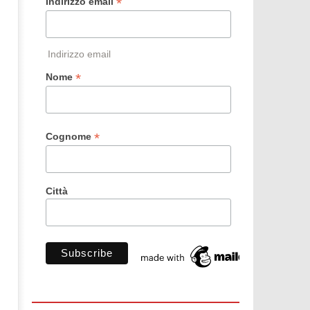
*
Indirizzo email
Indirizzo email
*
Nome
*
Cognome
Città