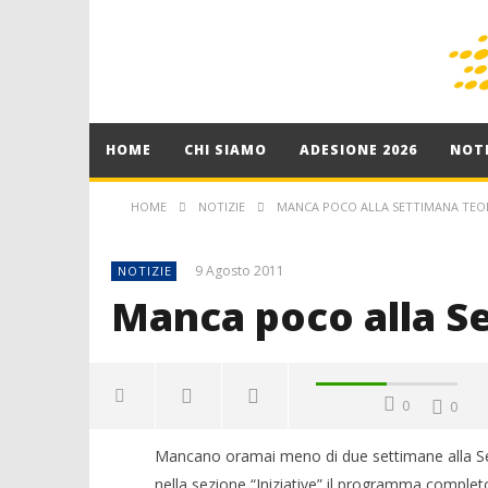
HOME
CHI SIAMO
ADESIONE 2026
NOTI
HOME
NOTIZIE
MANCA POCO ALLA SETTIMANA TEO
9 Agosto 2011
NOTIZIE
Manca poco alla S
0
0
Mancano oramai meno di due settimane alla Set
nella sezione “Iniziative” il programma complet