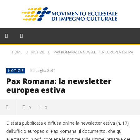
HOME
NOTIZIE
PAX ROMANA: LA NEWSLETTER EUROPEA ESTIVA
22 Luglio 2011
NOTIZIE
Pax Romana: la newsletter
europea estiva
0
0
E’ stata pubblicata e diffusa online la newsletter estiva (n. 17)
dell’ufficio europeo di Pax Romana. Il documento, che qui
alleghiamo in pdf, contiene le notizie sulle ultime iniziative dei