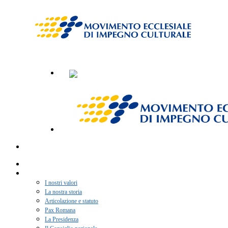
Home
Chi siamo
I nostri valori
La nostra storia
Articolazione e statuto
Pax Romana
La Presidenza