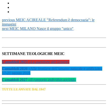
previous
MEIC ACIREALE "Referendum è democrazia": le
immagini
next
MEIC MILANO Nasce il gruppo "unico"
SETTIMANE TEOLOGICHE MEIC
Camaldoli 2025
«La questione del Genere»
Camaldoli 2026
«
Alle frontiere dell’umano: naturale e artificiale
»
17-21 agosto 2026
Camaldoli 2027
«Il rapporto individuo-società»
TUTTE LE ANNATE DAL 1947