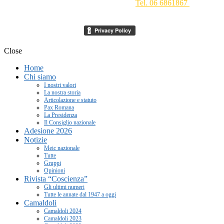
Conciliazione 1 - 00193 Roma -
Tel. 06 6861867
-
segreteria[at]meic.net
Close
Home
Chi siamo
I nostri valori
La nostra storia
Articolazione e statuto
Pax Romana
La Presidenza
Il Consiglio nazionale
Adesione 2026
Notizie
Meic nazionale
Tutte
Gruppi
Opinioni
Rivista “Coscienza”
Gli ultimi numeri
Tutte le annate dal 1947 a oggi
Camaldoli
Camaldoli 2024
Camaldoli 2023