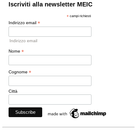
Iscriviti alla newsletter MEIC
*
campi richiesti
*
Indirizzo email
Indirizzo email
*
Nome
*
Cognome
Città
Movimento Ecclesiale di Impegno Culturale
- Via della