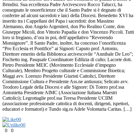
Brindisi. Sua eccellenza Padre Arcivescovo Rocco Talucci, ha
consegnato le onoreficienze che il Santo Padre si è degnato di
conferire ad alcuni sacerdoti e laici della Diocesi. Benedetto XVI ha
inserito tra i Cappellani del Papa i sacerdoti: don Massimo
Alemanno, don Angelo Argentieri, don Pio Realino Conte, don
Giuseppe Micoli, don Vittorio Papadia e don Vincenzo Piccoli. Tutti
loro si fregiano, d’ora in poi, dell’appellativo “Reverendo
Monsignore”. Il Santo Padre, inoltre, ha concesso l’onorificenza
“Pro Ecclesia et Pontifice” ai Signori: Caputo prof. Antonio,
Direttore emerito della Biblioteca arcivescovile “Annibale De Leo”;
Fischetto ing. Pasquale Coordinatore Edilizia di culto; Lacorte dott.
Pietro Presidente MEIC (Movimento Ecclesiale d’impegno
Culturale), Membro Progetto culturale e Commissione Bioetica;
Maggi avv. Lorenzo Presidente Giuristi Cattolici, Direttore
Commissione Cultura e Presidente Ass.ne antiusura; Selicato avv.
Teodoro Legale della Diocesi e alle Signore: Di Totero prof.ssa
Antonietta Presidente AIMC (Associazione Italiana Maestri
Cattolici); Legrottaglie prof.ssa Teresa Presidente UCIIM
(associazione professionale cattolica di docenti, dirigenti, ispettori,
educatori e formatori) e Tundo sig.ra Adele Volontaria Caritas. […]
0
0
0
0
0
0