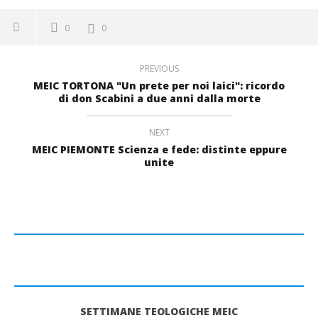
0
0
PREVIOUS
MEIC TORTONA "Un prete per noi laici": ricordo
di don Scabini a due anni dalla morte
NEXT
MEIC PIEMONTE Scienza e fede: distinte eppure
unite
SETTIMANE TEOLOGICHE MEIC