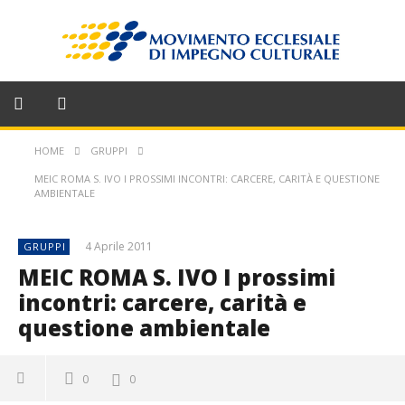
HOME
GRUPPI
MEIC ROMA S. IVO I PROSSIMI INCONTRI: CARCERE, CARITÀ E QUESTIONE
AMBIENTALE
4 Aprile 2011
GRUPPI
MEIC ROMA S. IVO I prossimi
incontri: carcere, carità e
questione ambientale
0
0